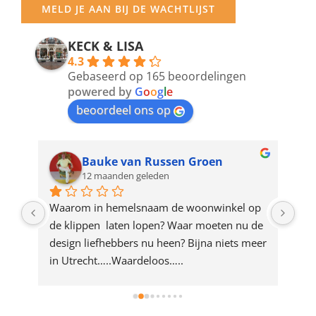
MELD JE AAN BIJ DE WACHTLIJST
email
address
KECK & LISA
4.3
to
Gebaseerd op 165 beoordelingen
join
powered by
G
o
o
g
l
e
beoordeel ons op
the
waitlist
for
Bauke van Russen Groen
12 maanden geleden
this
product
ze 
Waarom in hemelsnaam de woonwinkel op 
Gew
e 
de klippen  laten lopen? Waar moeten nu de 
mak
rd 
design liefhebbers nu heen? Bijna niets meer 
vri
 
in Utrecht…..Waardeloos…..