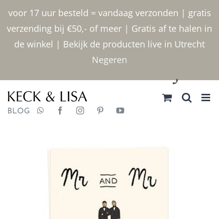
Ga
voor 17 uur besteld = vandaag verzonden | gratis
naar
verzending bij €50,- of meer | Gratis af te halen in
inhoud
de winkel | Bekijk de producten live in Utrecht
Negeren
030 2400000
BLOG