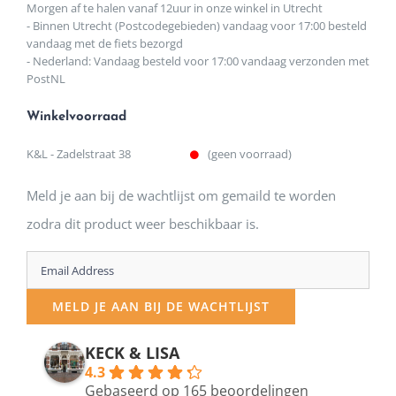
Morgen af te halen vanaf 12uur in onze winkel in Utrecht
- Binnen Utrecht (Postcodegebieden) vandaag voor 17:00 besteld
vandaag met de fiets bezorgd
- Nederland: Vandaag besteld voor 17:00 vandaag verzonden met
PostNL
Winkelvoorraad
K&L - Zadelstraat 38
(geen voorraad)
Meld je aan bij de wachtlijst om gemaild te worden
zodra dit product weer beschikbaar is.
Enter
your
MELD JE AAN BIJ DE WACHTLIJST
email
address
KECK & LISA
4.3
to
Gebaseerd op 165 beoordelingen