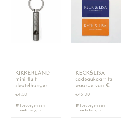
KIKKERLAND
KECK&LISA
mini fluit
cadeaukaart te
sleutelhanger
waarde van €
50,00
€
4,00
€
45,00
Toevoegen aan
Toevoegen aan
winkelwagen
winkelwagen