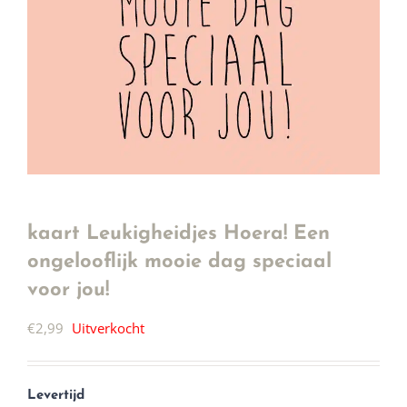
kaart Leukigheidjes Hoera! Een
ongelooflijk mooie dag speciaal
voor jou!
€
2,99
Uitverkocht
Levertijd