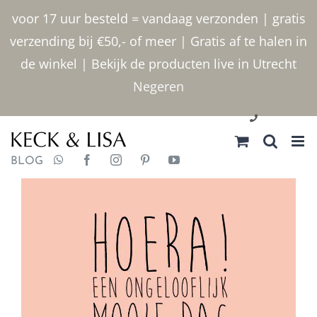
Ga
voor 17 uur besteld = vandaag verzonden | gratis
naar
verzending bij €50,- of meer | Gratis af te halen in
inhoud
de winkel | Bekijk de producten live in Utrecht
Negeren
030 2400000
BLOG