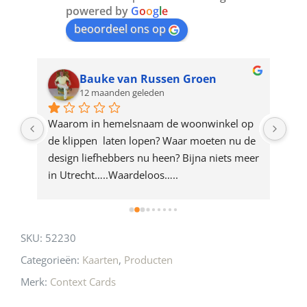
join
powered by
G
o
o
g
l
e
beoordeel ons op
the
waitlist
for
Bauke van Russen Groen
12 maanden geleden
this
product
ze 
Waarom in hemelsnaam de woonwinkel op 
Gew
e 
de klippen  laten lopen? Waar moeten nu de 
mak
rd 
design liefhebbers nu heen? Bijna niets meer 
vri
 
in Utrecht…..Waardeloos…..
SKU:
52230
Categorieën:
Kaarten
,
Producten
Merk:
Context Cards