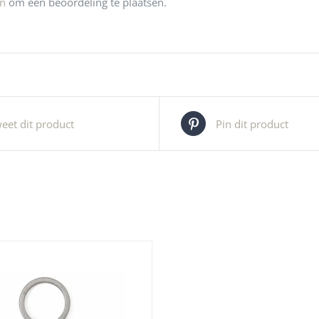
jn
om een beoordeling te plaatsen.
eet dit product
Pin dit product