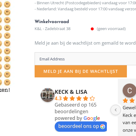
- Binnen Utrecht (Postcodegebieden) vandaag voor 17:0
- Nederland: Vandaag besteld voor 17:00 vandaag verz
Winkelvoorraad
K&L - Zadelstraat 38
(geen voorraad)
Meld je aan bij de wachtlijst om gemaild te word
Enter
your
MELD JE AAN BIJ DE WACHTLIJST
email
address
osawillemijn
Bauke van Russen Groen
KECK & LISA
 maanden geleden
12 maanden geleden
to
4.3
Gebaseerd op 165
join
en dagje in Utrecht 
Waarom in hemelsnaam 
Gewel
beoordelingen
am deze leuke 
de woonwinkel op de 
Keck e
the
powered by
G
o
o
g
l
e
egen! Ze verkopen 
klippen  laten lopen? Waar 
van ee
waitlist
beoordeel ons op
ke en unieke 
moeten nu de design 
onze v
for