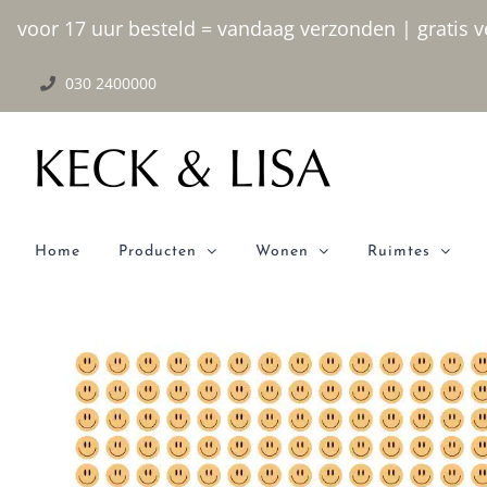
Ga
voor 17 uur besteld = vandaag verzonden | gratis ve
naar
030 2400000
inhoud
Home
Producten
Wonen
Ruimtes