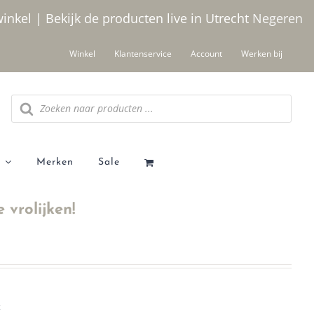
winkel | Bekijk de producten live in Utrecht
Negeren
Winkel
Klantenservice
Account
Werken bij
Producten
zoeken
Merken
Sale
 vrolijken!
t