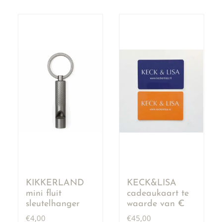
KIKKERLAND
KECK&LISA
mini fluit
cadeaukaart te
sleutelhanger
waarde van €
50,00
€
4,00
€
45,00