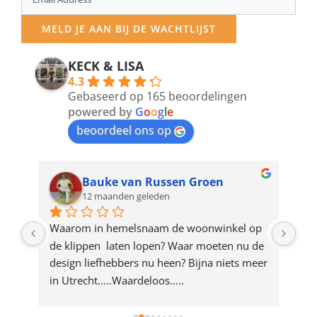
your
MELD JE AAN BIJ DE WACHTLIJST
email
address
KECK & LISA
4.3
to
Gebaseerd op 165 beoordelingen
join
powered by
G
o
o
g
l
e
beoordeel ons op
the
waitlist
for
Bauke van Russen Groen
12 maanden geleden
this
product
ze 
Waarom in hemelsnaam de woonwinkel op 
Gew
e 
de klippen  laten lopen? Waar moeten nu de 
mak
rd 
design liefhebbers nu heen? Bijna niets meer 
vri
 
in Utrecht…..Waardeloos…..