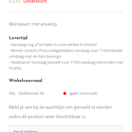
€
3,50
Uitverkocht
Wenskaart met envelop
Levertijd
- Vandaag nog af te halen in onze winkel in Utrecht
- Binnen Utrecht (Postcodegebieden) vandaag voor 17:00 besteld
vandaag met de fiets bezorgd
- Nederland: Vandaag besteld voor 17:00 vandaag verzonden met
PostNL
Winkelvoorraad
K&L - Zadelstraat 38
(geen voorraad)
Meld je aan bij de wachtlijst om gemaild te worden
zodra dit product weer beschikbaar is.
Enter