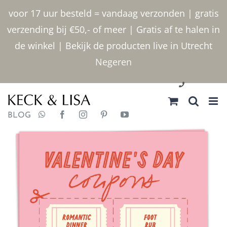
Ga
voor 17 uur besteld = vandaag verzonden | gratis
naar
verzending bij €50,- of meer | Gratis af te halen in
inhoud
de winkel | Bekijk de producten live in Utrecht
Negeren
030 2400000
BLOG