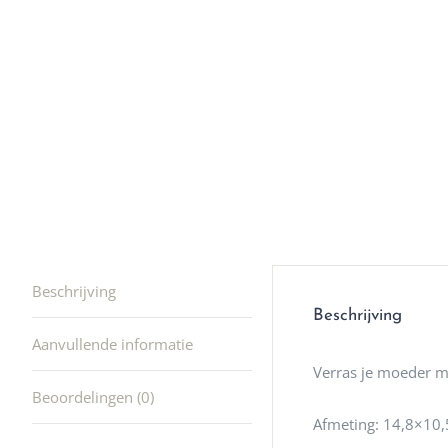
winkel t
hele leu
producte
waard om
gaan! He
ook heel
🩷
Beschrijving
Beschrijving
Aanvullende informatie
Verras je moeder m
Beoordelingen (0)
Afmeting: 14,8×10,5