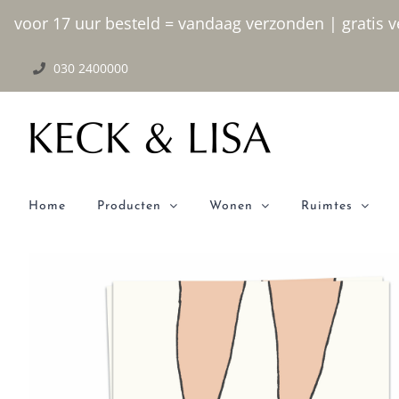
Ga
voor 17 uur besteld = vandaag verzonden | gratis ve
naar
030 2400000
inhoud
Home
Producten
Wonen
Ruimtes