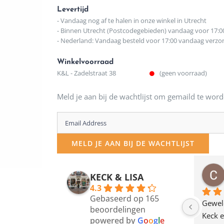
Levertijd
- Vandaag nog af te halen in onze winkel in Utrecht
- Binnen Utrecht (Postcodegebieden) vandaag voor 17:0
- Nederland: Vandaag besteld voor 17:00 vandaag verz
Winkelvoorraad
K&L - Zadelstraat 38
(geen voorraad)
Meld je aan bij de wachtlijst om gemaild te word
Enter
your
MELD JE AAN BIJ DE WACHTLIJST
email
address
osawillemijn
Bauke van Russen Groen
KECK & LISA
 maanden geleden
12 maanden geleden
to
4.3
Gebaseerd op 165
join
en dagje in Utrecht 
Waarom in hemelsnaam 
Gewel
beoordelingen
am deze leuke 
de woonwinkel op de 
Keck e
the
powered by
G
o
o
g
l
e