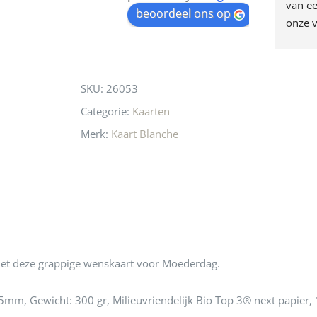
egen! Ze verkopen 
klippen  laten lopen? Waar 
van ee
waitlist
beoordeel ons op
ke en unieke 
moeten nu de design 
onze v
for
n! Echt de moeite 
liefhebbers nu heen? Bijna 
servic
this
 even langs te 
niets meer in 
t personeel was 
Utrecht…..Waardeloos…..
product
SKU:
26053
 aardig en gezellig 
Categorie:
Kaarten
Merk:
Kaart Blanche
et deze grappige wenskaart voor Moederdag.
mm, Gewicht: 300 gr, Milieuvriendelijk Bio Top 3® next papier, 1