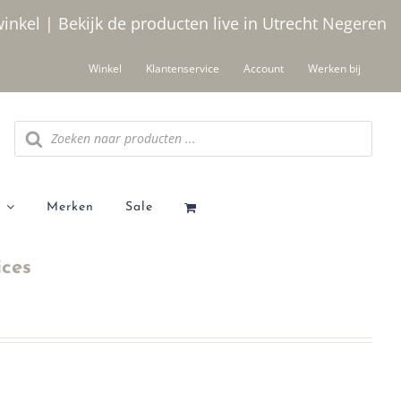
winkel | Bekijk de producten live in Utrecht
Negeren
Winkel
Klantenservice
Account
Werken bij
Producten
zoeken
Merken
Sale
ices