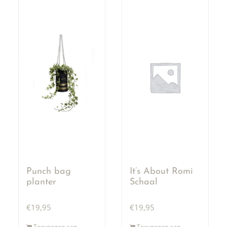
Punch bag
It’s About Romi
planter
Schaal
€
19,95
€
19,95
Toevoegen aan
Toevoegen aan