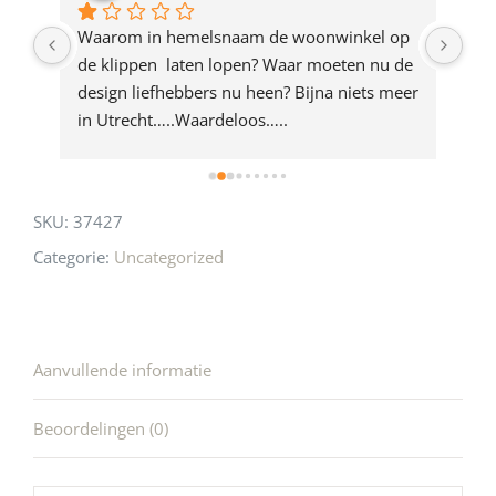
product
ze 
Waarom in hemelsnaam de woonwinkel op 
Gew
e 
de klippen  laten lopen? Waar moeten nu de 
mak
rd 
design liefhebbers nu heen? Bijna niets meer 
vri
 
in Utrecht…..Waardeloos…..
SKU:
37427
Categorie:
Uncategorized
Aanvullende informatie
Beoordelingen (0)