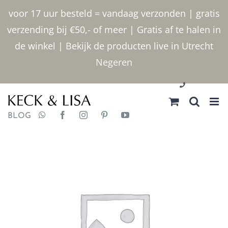
Ga
voor 17 uur besteld = vandaag verzonden | gratis
naar
verzending bij €50,- of meer | Gratis af te halen in
inhoud
de winkel | Bekijk de producten live in Utrecht
Negeren
030 2400000
BLOG