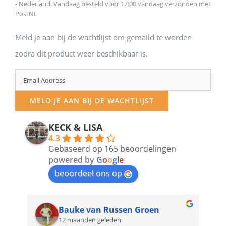
- Nederland: Vandaag besteld voor 17:00 vandaag verzonden met
PostNL
Meld je aan bij de wachtlijst om gemaild te worden
zodra dit product weer beschikbaar is.
Enter
your
MELD JE AAN BIJ DE WACHTLIJST
email
address
KECK & LISA
4.3
to
Gebaseerd op 165 beoordelingen
join
powered by
G
o
o
g
l
e
beoordeel ons op
the
waitlist
for
Bauke van Russen Groen
12 maanden geleden
this