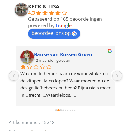
address
KECK & LISA
4.3
to
Gebaseerd op 165 beoordelingen
join
powered by
G
o
o
g
l
e
beoordeel ons op
the
waitlist
for
Bauke van Russen Groen
12 maanden geleden
this
product
ze 
Waarom in hemelsnaam de woonwinkel op 
Gew
e 
de klippen  laten lopen? Waar moeten nu de 
mak
rd 
design liefhebbers nu heen? Bijna niets meer 
vri
 
in Utrecht…..Waardeloos…..
Artikelnummer:
15248