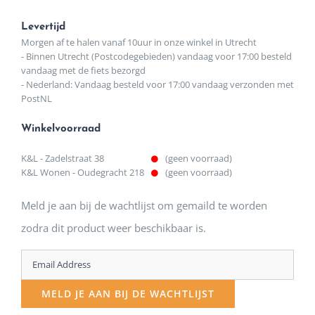
Levertijd
Morgen af te halen vanaf 10uur in onze winkel in Utrecht
- Binnen Utrecht (Postcodegebieden) vandaag voor 17:00 besteld
vandaag met de fiets bezorgd
- Nederland: Vandaag besteld voor 17:00 vandaag verzonden met
PostNL
Winkelvoorraad
K&L - Zadelstraat 38
(geen voorraad)
K&L Wonen - Oudegracht 218
(geen voorraad)
Meld je aan bij de wachtlijst om gemaild te worden
zodra dit product weer beschikbaar is.
Enter
your
MELD JE AAN BIJ DE WACHTLIJST
email