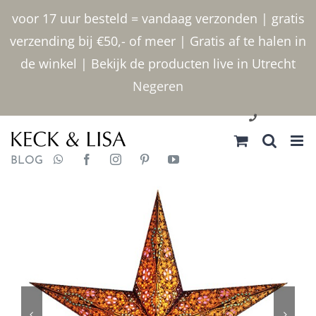
Ga
voor 17 uur besteld = vandaag verzonden | gratis
naar
verzending bij €50,- of meer | Gratis af te halen in
inhoud
de winkel | Bekijk de producten live in Utrecht
Negeren
030 2400000
BLOG