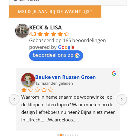
your
MELD JE AAN BIJ DE WACHTLIJST
email
address
KECK & LISA
4.3
to
Gebaseerd op 165 beoordelingen
join
powered by
G
o
o
g
l
e
beoordeel ons op
the
waitlist
for
Bauke van Russen Groen
12 maanden geleden
this
product
ze 
Waarom in hemelsnaam de woonwinkel op 
Gew
e 
de klippen  laten lopen? Waar moeten nu de 
mak
rd 
design liefhebbers nu heen? Bijna niets meer 
vri
 
in Utrecht…..Waardeloos…..