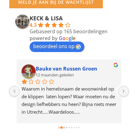
MELD JE AAN BIJ DE WACHTLIJST
email
address
KECK & LISA
4.3
to
Gebaseerd op 165 beoordelingen
join
powered by
G
o
o
g
l
e
beoordeel ons op
the
waitlist
for
Bauke van Russen Groen
12 maanden geleden
this
product
ze 
Waarom in hemelsnaam de woonwinkel op 
Gew
e 
de klippen  laten lopen? Waar moeten nu de 
mak
rd 
design liefhebbers nu heen? Bijna niets meer 
vri
 
in Utrecht…..Waardeloos…..