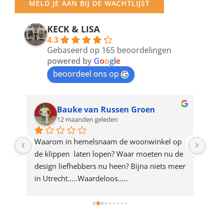
MELD JE AAN BIJ DE WACHTLIJST
email
address
KECK & LISA
4.3
to
Gebaseerd op 165 beoordelingen
join
powered by
G
o
o
g
l
e
beoordeel ons op
the
waitlist
for
Bauke van Russen Groen
12 maanden geleden
this
product
ze 
Waarom in hemelsnaam de woonwinkel op 
Gew
e 
de klippen  laten lopen? Waar moeten nu de 
mak
rd 
design liefhebbers nu heen? Bijna niets meer 
vri
 
in Utrecht…..Waardeloos…..