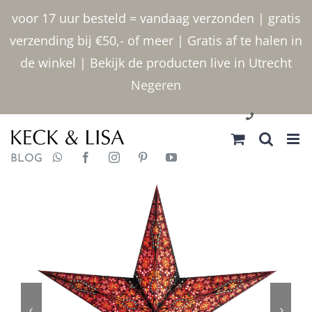
Ga
voor 17 uur besteld = vandaag verzonden | gratis
naar
verzending bij €50,- of meer | Gratis af te halen in
inhoud
de winkel | Bekijk de producten live in Utrecht
Negeren
030 2400000
BLOG