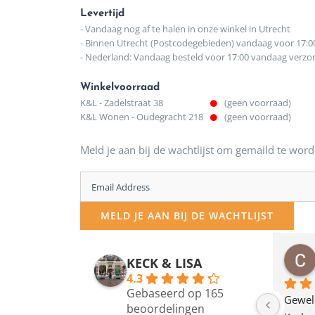
Levertijd
- Vandaag nog af te halen in onze winkel in Utrecht
- Binnen Utrecht (Postcodegebieden) vandaag voor 17:0
- Nederland: Vandaag besteld voor 17:00 vandaag verz
Winkelvoorraad
K&L - Zadelstraat 38
(geen voorraad)
K&L Wonen - Oudegracht 218
(geen voorraad)
Meld je aan bij de wachtlijst om gemaild te word
Enter
your
MELD JE AAN BIJ DE WACHTLIJST
email
address
osawillemijn
Bauke van Russen Groen
KECK & LISA
 maanden geleden
12 maanden geleden
to
4.3
Gebaseerd op 165
join
en dagje in Utrecht 
Waarom in hemelsnaam 
Gewel
beoordelingen