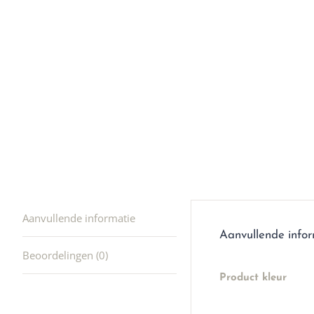
en ik kw
winkel t
hele leu
producte
waard om
gaan! He
ook heel
🩷
Aanvullende informatie
Aanvullende info
Beoordelingen (0)
Product kleur