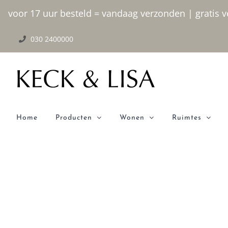
Ga
voor 17 uur besteld = vandaag verzonden | gratis ve
naar
030 2400000
inhoud
Home
Producten
Wonen
Ruimtes