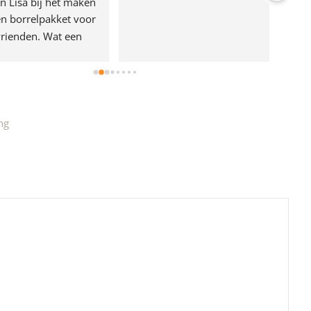
n Lisa bij het maken 
n borrelpakket voor 
rienden. Wat een 
e!
ng