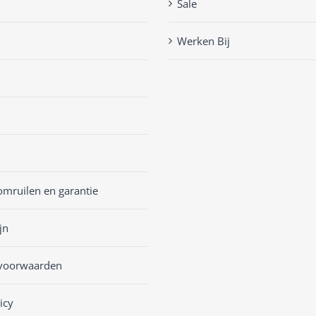
Sale
Werken Bij
omruilen en garantie
jn
voorwaarden
icy