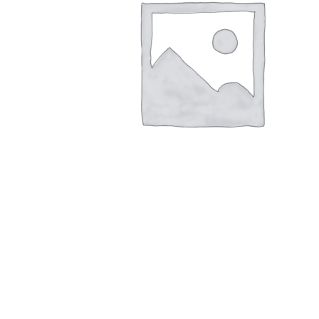
r
4
Ik was e