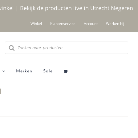
winkel | Bekijk de producten live in Utrecht
Negeren
Winkel
Klantenservice
Account
Werken bij
Producten
zoeken
Merken
Sale
l