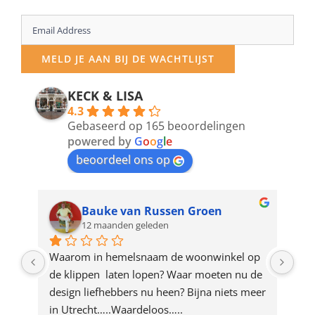
Enter
your
MELD JE AAN BIJ DE WACHTLIJST
email
address
KECK & LISA
4.3
to
Gebaseerd op 165 beoordelingen
join
powered by
G
o
o
g
l
e
beoordeel ons op
the
waitlist
for
Bauke van Russen Groen
12 maanden geleden
this
product
ze 
Waarom in hemelsnaam de woonwinkel op 
Gew
e 
de klippen  laten lopen? Waar moeten nu de 
mak
rd 
design liefhebbers nu heen? Bijna niets meer 
vri
 
in Utrecht…..Waardeloos…..