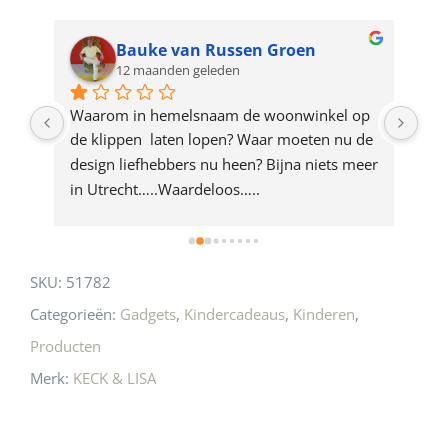
waitlist
for
Bauke van Russen Groen
12 maanden geleden
this
product
ze 
Waarom in hemelsnaam de woonwinkel op 
Gew
e 
de klippen  laten lopen? Waar moeten nu de 
mak
rd 
design liefhebbers nu heen? Bijna niets meer 
vri
 
in Utrecht…..Waardeloos…..
SKU:
51782
Categorieën:
Gadgets
,
Kindercadeaus
,
Kinderen
,
Producten
Merk:
KECK & LISA