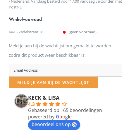
- Nederland: Vandaag besteld voor 17:00 vandaag verzonden met
PostNL
Winkelvoorraad
K&L - Zadelstraat 38
(geen voorraad)
Meld je aan bij de wachtlijst om gemaild te worden
zodra dit product weer beschikbaar is.
Enter
your
MELD JE AAN BIJ DE WACHTLIJST
email
address
KECK & LISA
4.3
to
Gebaseerd op 165 beoordelingen
join
powered by
G
o
o
g
l
e
beoordeel ons op
the