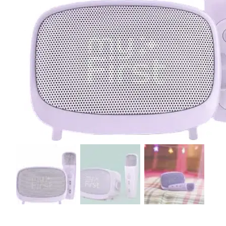
r
4
Ik was e
en ik kw