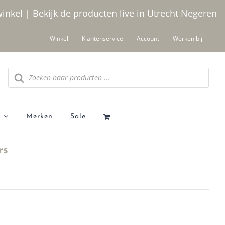
winkel | Bekijk de producten live in Utrecht
Negeren
Winkel
Klantenservice
Account
Werken bij
Producten
zoeken
Merken
Sale
rs