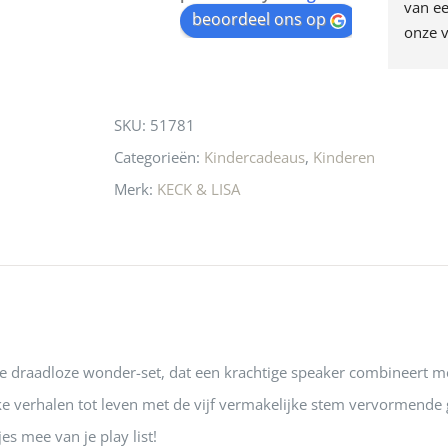
egen! Ze verkopen 
klippen  laten lopen? Waar 
van ee
waitlist
beoordeel ons op
ke en unieke 
moeten nu de design 
onze v
for
n! Echt de moeite 
liefhebbers nu heen? Bijna 
servic
this
 even langs te 
niets meer in 
t personeel was 
Utrecht…..Waardeloos…..
product
SKU:
51781
 aardig en gezellig 
Categorieën:
Kindercadeaus
,
Kinderen
Merk:
KECK & LISA
de draadloze wonder-set, dat een krachtige speaker combineert m
jke verhalen tot leven met de vijf vermakelijke stem vervormende g
jes mee van je play list!