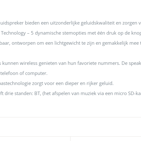
uidspreker bieden een uitzonderlijke geluidskwaliteit en zorgen
g Technology – 5 dynamische stemopties met één druk op de knop:
aar, ontworpen om een lichtgewicht te zijn en gemakkelijk mee
s kunnen wireless genieten van hun favoriete nummers. De speake
 telefoon of computer.
bastechnologie zorgt voor een dieper en rijker geluid.
t drie standen: BT, (het afspelen van muziek via een micro SD-k