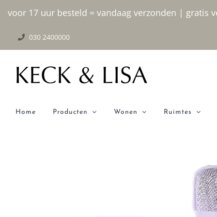
Ga
voor 17 uur besteld = vandaag verzonden | gratis ve
naar
030 2400000
inhoud
Home
Producten
Wonen
Ruimtes