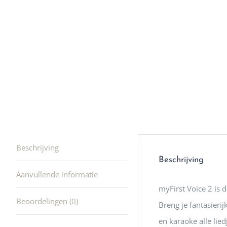
winkel t
hele leu
producte
waard om
gaan! He
ook heel
🩷
Beschrijving
Beschrijving
Aanvullende informatie
myFirst Voice 2 is 
Beoordelingen (0)
Breng je fantasieri
en karaoke alle lied