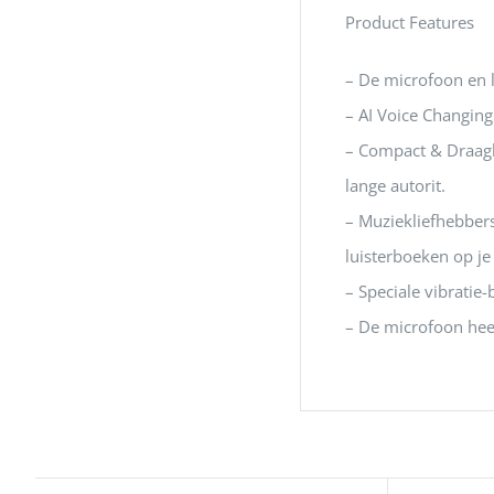
Product Features
– De microfoon en l
– AI Voice Changin
– Compact & Draagb
lange autorit.
– Muziekliefhebber
luisterboeken op je
– Speciale vibratie-
– De microfoon heef