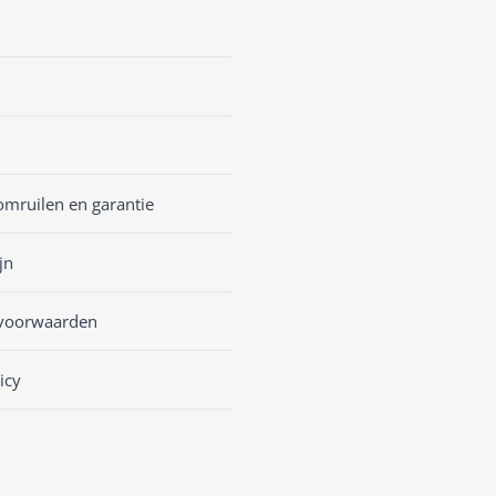
omruilen en garantie
jn
voorwaarden
icy