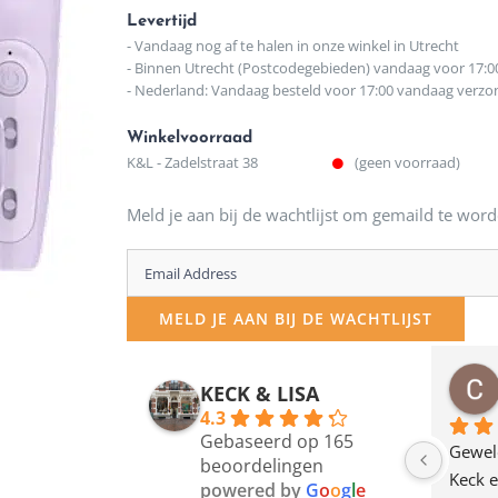
Levertijd
- Vandaag nog af te halen in onze winkel in Utrecht
- Binnen Utrecht (Postcodegebieden) vandaag voor 17:0
- Nederland: Vandaag besteld voor 17:00 vandaag verz
Winkelvoorraad
K&L - Zadelstraat 38
(geen voorraad)
Meld je aan bij de wachtlijst om gemaild te word
Enter
your
MELD JE AAN BIJ DE WACHTLIJST
email
address
osawillemijn
Bauke van Russen Groen
KECK & LISA
 maanden geleden
12 maanden geleden
to
4.3
Gebaseerd op 165
join
en dagje in Utrecht 
Waarom in hemelsnaam 
Gewel
beoordelingen
am deze leuke 
de woonwinkel op de 
Keck e
the
powered by
G
o
o
g
l
e