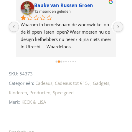
for
Bauke van Russen Groen
12 maanden geleden
this
product
ze 
Waarom in hemelsnaam de woonwinkel op 
Gew
e 
de klippen  laten lopen? Waar moeten nu de 
mak
rd 
design liefhebbers nu heen? Bijna niets meer 
vri
 
in Utrecht…..Waardeloos…..
SKU:
54373
Categorieën:
Cadeaus
,
Cadeaus tot €15,-
,
Gadgets
,
Kinderen
,
Producten
,
Speelgoed
Merk:
KECK & LISA