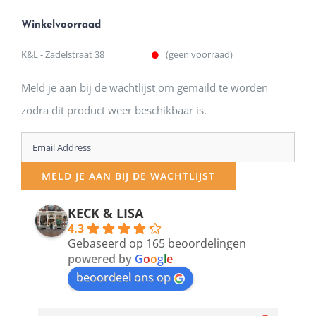
Winkelvoorraad
K&L - Zadelstraat 38
(geen voorraad)
Meld je aan bij de wachtlijst om gemaild te worden
zodra dit product weer beschikbaar is.
Enter
your
MELD JE AAN BIJ DE WACHTLIJST
email
address
KECK & LISA
4.3
to
Gebaseerd op 165 beoordelingen
join
powered by
G
o
o
g
l
e
beoordeel ons op
the
waitlist