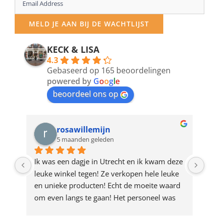
Enter
your
MELD JE AAN BIJ DE WACHTLIJST
email
address
KECK & LISA
4.3
to
Gebaseerd op 165 beoordelingen
join
powered by
G
o
o
g
l
e
beoordeel ons op
the
waitlist
for
rosawillemijn
5 maanden geleden
this
product
Ik was een dagje in Utrecht en ik kwam deze 
Waa
leuke winkel tegen! Ze verkopen hele leuke 
de 
en unieke producten! Echt de moeite waard 
des
om even langs te gaan! Het personeel was 
in 
ook heel aardig en gezellig 🩷