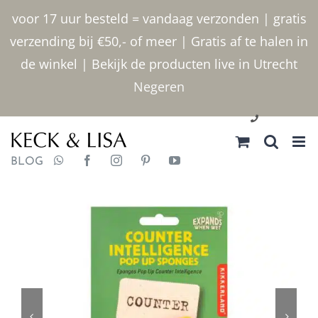
Ga
voor 17 uur besteld = vandaag verzonden | gratis
naar
verzending bij €50,- of meer | Gratis af te halen in
inhoud
de winkel | Bekijk de producten live in Utrecht
Negeren
030 2400000
BLOG