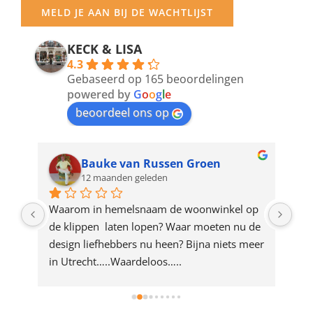
your
MELD JE AAN BIJ DE WACHTLIJST
email
address
KECK & LISA
4.3
to
Gebaseerd op 165 beoordelingen
join
powered by
G
o
o
g
l
e
beoordeel ons op
the
waitlist
for
Bauke van Russen Groen
12 maanden geleden
this
product
ze 
Waarom in hemelsnaam de woonwinkel op 
Gew
e 
de klippen  laten lopen? Waar moeten nu de 
mak
rd 
design liefhebbers nu heen? Bijna niets meer 
vri
 
in Utrecht…..Waardeloos…..