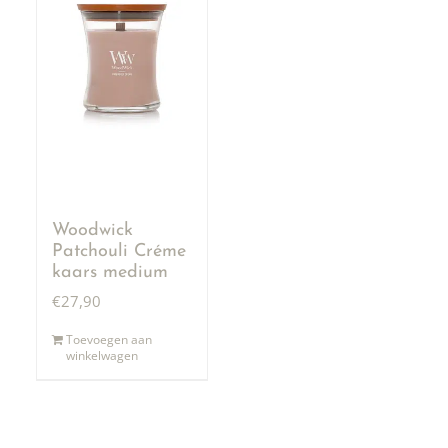
Woodwick
Patchouli Créme
kaars medium
€
27,90
Toevoegen aan
winkelwagen