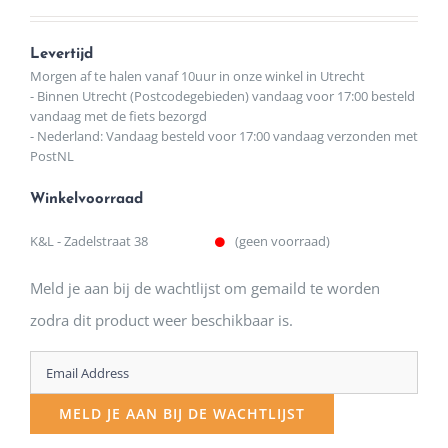
Levertijd
Morgen af te halen vanaf 10uur in onze winkel in Utrecht
- Binnen Utrecht (Postcodegebieden) vandaag voor 17:00 besteld
vandaag met de fiets bezorgd
- Nederland: Vandaag besteld voor 17:00 vandaag verzonden met
PostNL
Winkelvoorraad
K&L - Zadelstraat 38
(geen voorraad)
Meld je aan bij de wachtlijst om gemaild te worden
zodra dit product weer beschikbaar is.
Enter
your
MELD JE AAN BIJ DE WACHTLIJST
email