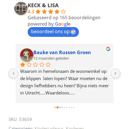
address
KECK & LISA
4.3
to
Gebaseerd op 165 beoordelingen
join
powered by
G
o
o
g
l
e
beoordeel ons op
the
waitlist
for
Bauke van Russen Groen
12 maanden geleden
this
product
ze 
Waarom in hemelsnaam de woonwinkel op 
Gew
e 
de klippen  laten lopen? Waar moeten nu de 
mak
rd 
design liefhebbers nu heen? Bijna niets meer 
vri
 
in Utrecht…..Waardeloos…..
SKU:
53659
Categorieën:
Kindercadeaus
,
Kinderen