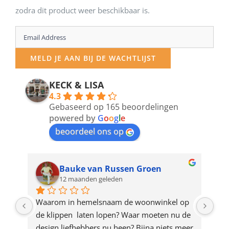
zodra dit product weer beschikbaar is.
Enter
your
MELD JE AAN BIJ DE WACHTLIJST
email
address
KECK & LISA
4.3
to
Gebaseerd op 165 beoordelingen
join
powered by
G
o
o
g
l
e
beoordeel ons op
the
waitlist
for
Bauke van Russen Groen
12 maanden geleden
this
product
ze 
Waarom in hemelsnaam de woonwinkel op 
Gew
e 
de klippen  laten lopen? Waar moeten nu de 
mak
rd 
design liefhebbers nu heen? Bijna niets meer 
vri