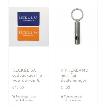
KECK&LISA
KIKKERLAND
cadeaukaart te
mini fluit
waarde van €
sleutelhanger
50,00
€
45,00
€
4,00
Toevoegen aan
Toevoegen aan
winkelwagen
winkelwagen