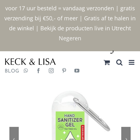
Ga
voor 17 uur besteld = vandaag verzonden | gratis
naar
verzending bij €50,- of meer | Gratis af te halen in
inhoud
de winkel | Bekijk de producten live in Utrecht
Negeren
030 2400000
BLOG