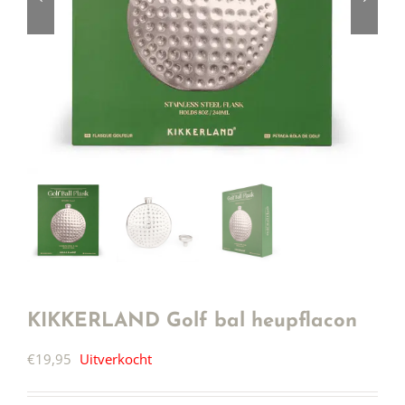
KIKKERLAND Golf bal heupflacon
€
19,95
Uitverkocht