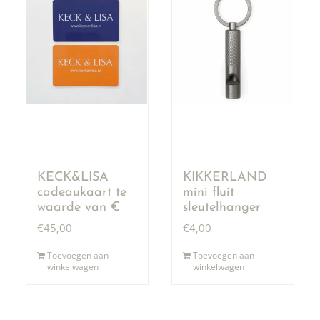
KECK&LISA
KIKKERLAND
cadeaukaart te
mini fluit
waarde van €
sleutelhanger
50,00
€
45,00
€
4,00
Toevoegen aan
Toevoegen aan
winkelwagen
winkelwagen