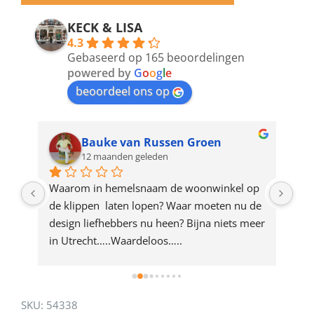
email
address
KECK & LISA
4.3
to
Gebaseerd op 165 beoordelingen
join
powered by
G
o
o
g
l
e
beoordeel ons op
the
waitlist
for
Bauke van Russen Groen
12 maanden geleden
this
product
ze 
Waarom in hemelsnaam de woonwinkel op 
Gew
e 
de klippen  laten lopen? Waar moeten nu de 
mak
rd 
design liefhebbers nu heen? Bijna niets meer 
vri
 
in Utrecht…..Waardeloos…..
SKU:
54338