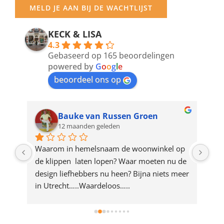
your
MELD JE AAN BIJ DE WACHTLIJST
email
address
KECK & LISA
4.3
to
Gebaseerd op 165 beoordelingen
join
powered by
G
o
o
g
l
e
beoordeel ons op
the
waitlist
for
Bauke van Russen Groen
12 maanden geleden
this
product
ze 
Waarom in hemelsnaam de woonwinkel op 
Gew
e 
de klippen  laten lopen? Waar moeten nu de 
mak
rd 
design liefhebbers nu heen? Bijna niets meer 
vri
 
in Utrecht…..Waardeloos…..