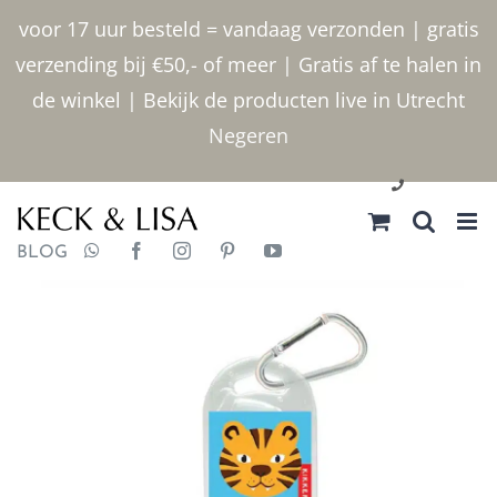
Ga
voor 17 uur besteld = vandaag verzonden | gratis
naar
verzending bij €50,- of meer | Gratis af te halen in
inhoud
de winkel | Bekijk de producten live in Utrecht
Negeren
030 2400000
BLOG