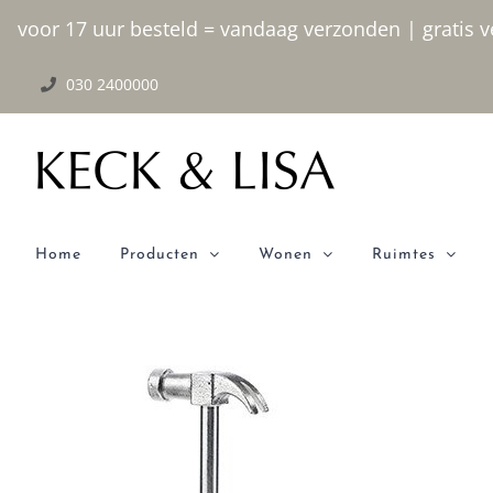
Ga
voor 17 uur besteld = vandaag verzonden | gratis ve
naar
030 2400000
inhoud
Home
Producten
Wonen
Ruimtes