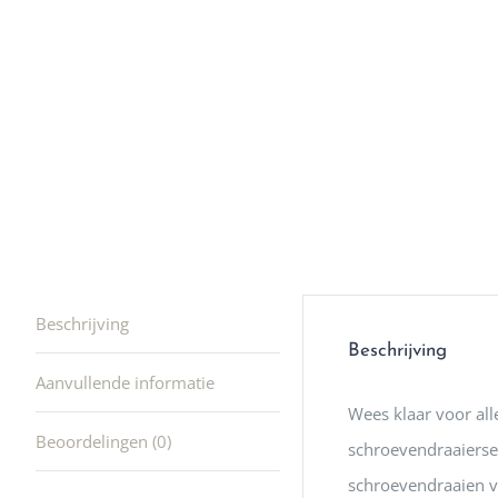
winkel t
hele leu
producte
waard om
gaan! He
ook heel
🩷
Beschrijving
Beschrijving
Aanvullende informatie
Wees klaar voor all
Beoordelingen (0)
schroevendraaierset
schroevendraaien v