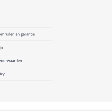
omruilen en garantie
jn
voorwaarden
icy