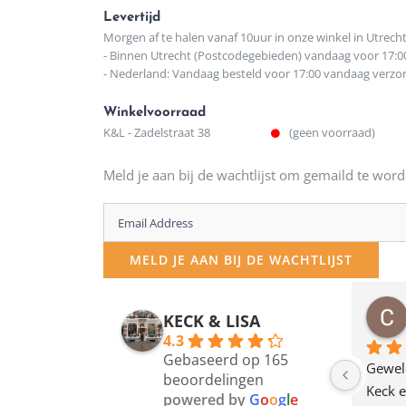
Levertijd
Morgen af te halen vanaf 10uur in onze winkel in Utrech
- Binnen Utrecht (Postcodegebieden) vandaag voor 17:0
- Nederland: Vandaag besteld voor 17:00 vandaag verz
Winkelvoorraad
K&L - Zadelstraat 38
(geen voorraad)
Meld je aan bij de wachtlijst om gemaild te word
Enter
your
MELD JE AAN BIJ DE WACHTLIJST
email
address
osawillemijn
Bauke van Russen Groen
KECK & LISA
 maanden geleden
12 maanden geleden
to
4.3
Gebaseerd op 165
join
en dagje in Utrecht 
Waarom in hemelsnaam 
Gewel
beoordelingen
am deze leuke 
de woonwinkel op de 
Keck e
the
powered by
G
o
o
g
l
e