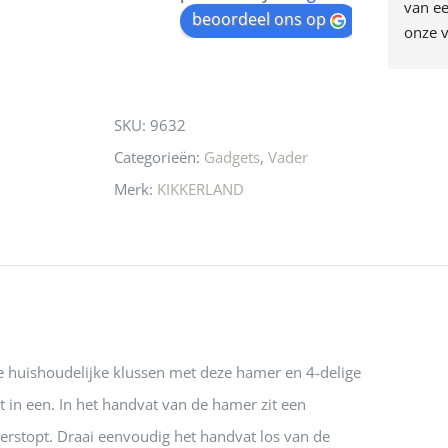
egen! Ze verkopen 
klippen  laten lopen? Waar 
van ee
waitlist
beoordeel ons op
ke en unieke 
moeten nu de design 
onze v
for
n! Echt de moeite 
liefhebbers nu heen? Bijna 
servic
this
 even langs te 
niets meer in 
t personeel was 
Utrecht…..Waardeloos…..
product
SKU:
9632
 aardig en gezellig 
Categorieën:
Gadgets
,
Vader
Merk:
KIKKERLAND
e huishoudelijke klussen met deze hamer en 4-delige
 in een. In het handvat van de hamer zit een
erstopt. Draai eenvoudig het handvat los van de