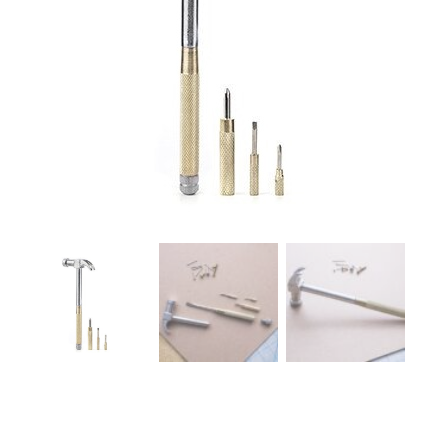
r
4
Ik was e
en ik kw