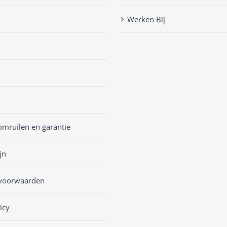
Werken Bij
omruilen en garantie
jn
voorwaarden
icy