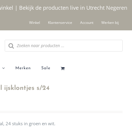
winkel | Bekijk de producten live in Utrecht
Negeren
Winkel
Klantenservice
Account
Werken bij
Producten
zoeken
Merken
Sale
 ijsklontjes s/24
l, 24 stuks in groen en wit.