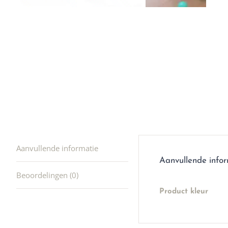
winkel t
hele leu
producte
waard om
gaan! He
ook heel
🩷
Aanvullende informatie
Aanvullende info
Beoordelingen (0)
Product kleur