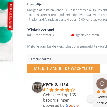
Levertijd
Morgen af te halen vanaf 10uur in onze winkel in Utrech
- Binnen Utrecht (Postcodegebieden) vandaag voor 17:0
- Nederland: Vandaag besteld voor 17:00 vandaag verz
Winkelvoorraad
K&L - Zadelstraat 38
(geen voorraad)
Meld je aan bij de wachtlijst om gemaild te word
Enter
your
MELD JE AAN BIJ DE WACHTLIJST
email
address
osawillemijn
Bauke van Russen Groen
KECK & LISA
 maanden geleden
12 maanden geleden
to
4.3
Gebaseerd op 165
join
en dagje in Utrecht 
Waarom in hemelsnaam 
Gewel
beoordelingen
am deze leuke 
de woonwinkel op de 
Keck e
the
powered by
G
o
o
g
l
e