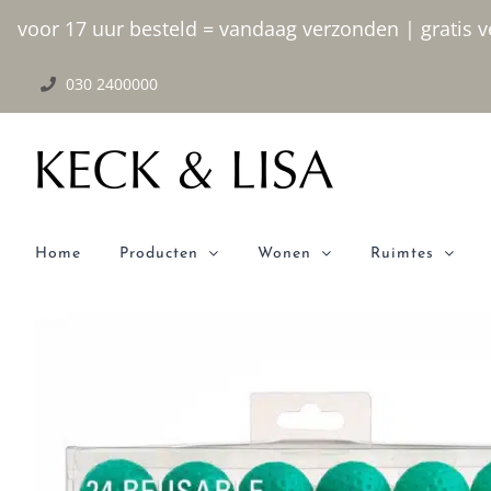
Ga
voor 17 uur besteld = vandaag verzonden | gratis ve
naar
030 2400000
inhoud
Home
Producten
Wonen
Ruimtes