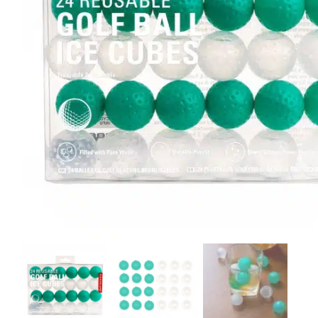
r
4
Ik was e
en ik kw