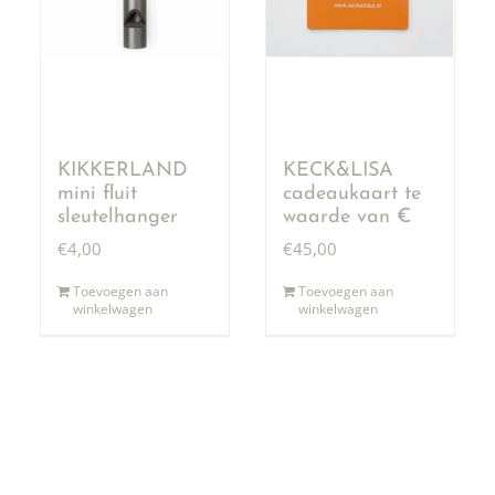
KIKKERLAND
KECK&LISA
mini fluit
cadeaukaart te
sleutelhanger
waarde van €
50,00
€
4,00
€
45,00
Toevoegen aan
Toevoegen aan
winkelwagen
winkelwagen