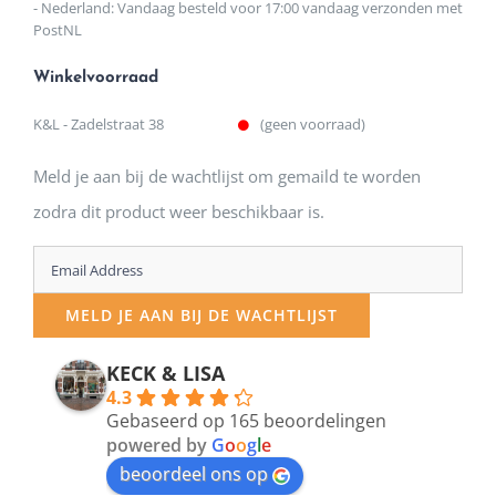
- Nederland: Vandaag besteld voor 17:00 vandaag verzonden met
PostNL
Winkelvoorraad
K&L - Zadelstraat 38
(geen voorraad)
Meld je aan bij de wachtlijst om gemaild te worden
zodra dit product weer beschikbaar is.
Enter
your
MELD JE AAN BIJ DE WACHTLIJST
email
address
KECK & LISA
4.3
to
Gebaseerd op 165 beoordelingen
join
powered by
G
o
o
g
l
e
beoordeel ons op
the