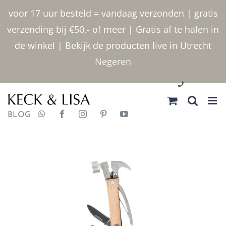
Ga
voor 17 uur besteld = vandaag verzonden | gratis
naar
verzending bij €50,- of meer | Gratis af te halen in
inhoud
de winkel | Bekijk de producten live in Utrecht
Negeren
030 2400000
BLOG