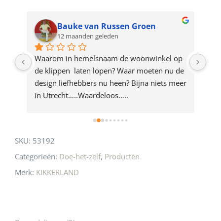
waitlist
for
Bauke van Russen Groen
12 maanden geleden
this
product
ze 
Waarom in hemelsnaam de woonwinkel op 
Gew
e 
de klippen  laten lopen? Waar moeten nu de 
mak
rd 
design liefhebbers nu heen? Bijna niets meer 
vri
 
in Utrecht…..Waardeloos…..
SKU:
53192
Categorieën:
Doe-het-zelf
,
Producten
Merk:
KIKKERLAND