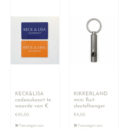
KECK&LISA
KIKKERLAND
cadeaukaart te
mini fluit
waarde van €
sleutelhanger
50,00
€
45,00
€
4,00
Toevoegen aan
Toevoegen aan