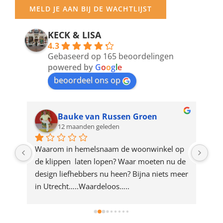
your
MELD JE AAN BIJ DE WACHTLIJST
email
address
KECK & LISA
4.3
to
Gebaseerd op 165 beoordelingen
join
powered by
G
o
o
g
l
e
beoordeel ons op
the
waitlist
for
Bauke van Russen Groen
12 maanden geleden
this
product
ze 
Waarom in hemelsnaam de woonwinkel op 
Gew
e 
de klippen  laten lopen? Waar moeten nu de 
mak
rd 
design liefhebbers nu heen? Bijna niets meer 
vri
 
in Utrecht…..Waardeloos…..