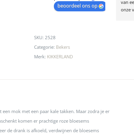
egen! Ze verkopen 
klippen  laten lopen? Waar 
van ee
waitlist
beoordeel ons op
ke en unieke 
moeten nu de design 
onze v
for
n! Echt de moeite 
liefhebbers nu heen? Bijna 
servic
this
 even langs te 
niets meer in 
t personeel was 
Utrecht…..Waardeloos…..
product
SKU:
2528
 aardig en gezellig 
Categorie:
Bekers
Merk:
KIKKERLAND
t een mok met een paar kale takken. Maar zodra je er
schenkt komen er prachtige roze bloesems
eer de drank is afkoeld, verdwijnen de bloesems