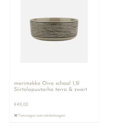
marimekko Oiva schaal 1,5l
Siirtolapuutarha terra & zwart
€
49,00
Toevoegen aan winkelwagen