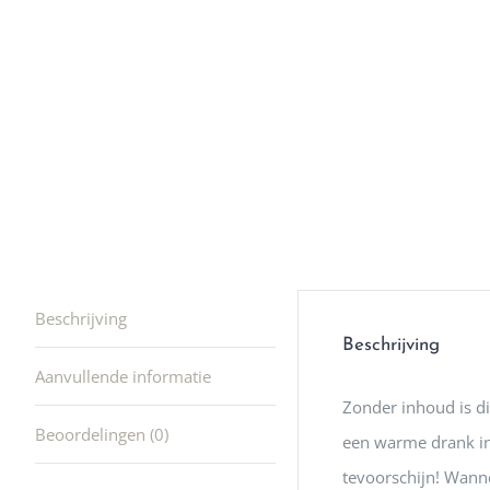
winkel t
hele leu
producte
waard om
gaan! He
ook heel
🩷
Beschrijving
Beschrijving
Aanvullende informatie
Zonder inhoud is di
Beoordelingen (0)
een warme drank in
tevoorschijn! Wann