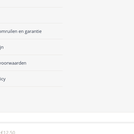
omruilen en garantie
jn
voorwaarden
icy
sKASSA Woocommerce
&
WooCommerce Kassasysteem
€
12,50