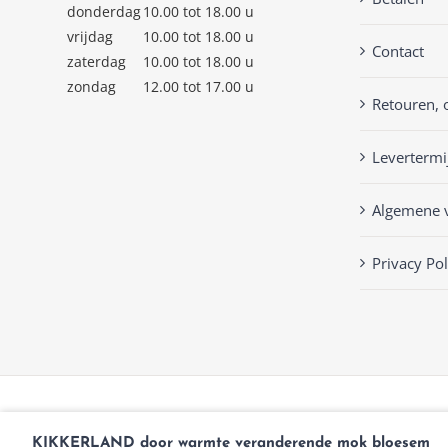
donderdag
10.00 tot 18.00 u
vrijdag
10.00 tot 18.00 u
Contact
zaterdag
10.00 tot 18.00 u
zondag
12.00 tot 17.00 u
Retouren, 
Levertermi
Algemene 
Privacy Pol
© Copyright
2026 | Keckenlisa.nl |
Privacy Policy
| Powered by
Mplu
KIKKERLAND door warmte veranderende mok bloesem