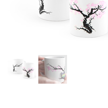
r
5
Ik was e
en ik kw