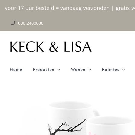
Ga
voor 17 uur besteld = vandaag verzonden | gratis ve
naar
030 2400000
inhoud
Home
Producten
Wonen
Ruimtes