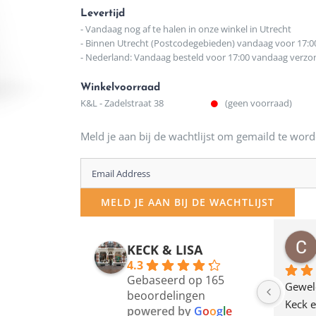
Levertijd
- Vandaag nog af te halen in onze winkel in Utrecht
- Binnen Utrecht (Postcodegebieden) vandaag voor 17:0
- Nederland: Vandaag besteld voor 17:00 vandaag verz
Winkelvoorraad
K&L - Zadelstraat 38
(geen voorraad)
Meld je aan bij de wachtlijst om gemaild te word
Enter
your
MELD JE AAN BIJ DE WACHTLIJST
email
address
osawillemijn
Bauke van Russen Groen
KECK & LISA
 maanden geleden
12 maanden geleden
to
4.3
Gebaseerd op 165
join
en dagje in Utrecht 
Waarom in hemelsnaam 
Gewel
beoordelingen
am deze leuke 
de woonwinkel op de 
Keck e
the
powered by
G
o
o
g
l
e