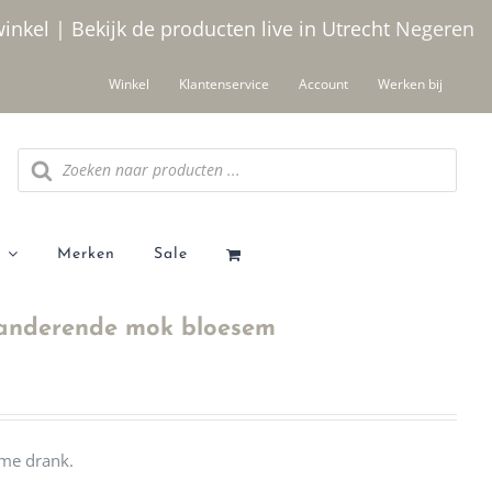
winkel | Bekijk de producten live in Utrecht
Negeren
Winkel
Klantenservice
Account
Werken bij
Producten
zoeken
Merken
Sale
anderende mok bloesem
rme drank.