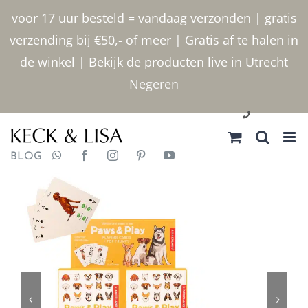
Ga
voor 17 uur besteld = vandaag verzonden | gratis
naar
verzending bij €50,- of meer | Gratis af te halen in
inhoud
de winkel | Bekijk de producten live in Utrecht
Negeren
030 2400000
BLOG