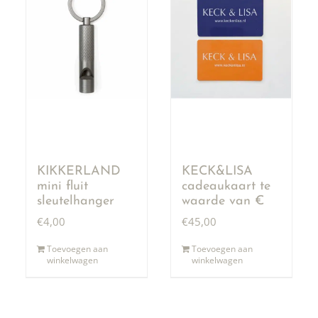
KIKKERLAND
KECK&LISA
mini fluit
cadeaukaart te
sleutelhanger
waarde van €
50,00
€
4,00
€
45,00
Toevoegen aan
Toevoegen aan
winkelwagen
winkelwagen