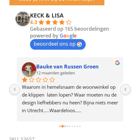
email
address
KECK & LISA
4.3
to
Gebaseerd op 165 beoordelingen
join
powered by
G
o
o
g
l
e
beoordeel ons op
the
waitlist
for
Bauke van Russen Groen
12 maanden geleden
this
product
ze 
Waarom in hemelsnaam de woonwinkel op 
Gew
e 
de klippen  laten lopen? Waar moeten nu de 
mak
rd 
design liefhebbers nu heen? Bijna niets meer 
vri
 
in Utrecht…..Waardeloos…..
SKU:
53657