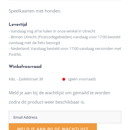
Speelkaarten met honden.
Levertijd
- Vandaag nog af te halen in onze winkel in Utrecht
- Binnen Utrecht (Postcodegebieden) vandaag voor 17:00 besteld
vandaag met de fiets bezorgd
- Nederland: Vandaag besteld voor 17:00 vandaag verzonden met
PostNL
Winkelvoorraad
K&L - Zadelstraat 38
(geen voorraad)
Meld je aan bij de wachtlijst om gemaild te worden
zodra dit product weer beschikbaar is.
Enter
your
MELD JE AAN BIJ DE WACHTLIJST