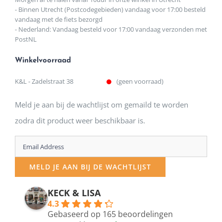
- Binnen Utrecht (Postcodegebieden) vandaag voor 17:00 besteld
vandaag met de fiets bezorgd
- Nederland: Vandaag besteld voor 17:00 vandaag verzonden met
PostNL
Winkelvoorraad
K&L - Zadelstraat 38
(geen voorraad)
Meld je aan bij de wachtlijst om gemaild te worden
zodra dit product weer beschikbaar is.
Enter
your
MELD JE AAN BIJ DE WACHTLIJST
email
address
KECK & LISA
4.3
to
Gebaseerd op 165 beoordelingen