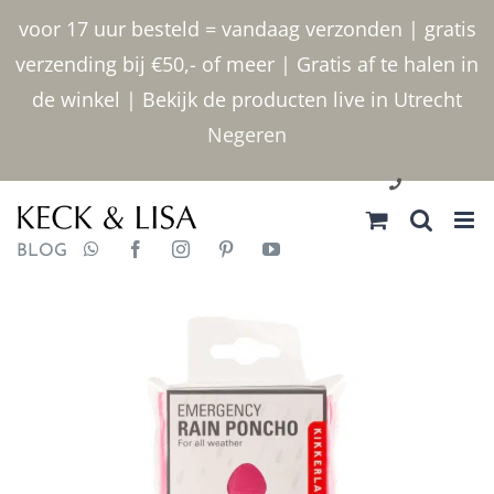
Ga
voor 17 uur besteld = vandaag verzonden | gratis
naar
verzending bij €50,- of meer | Gratis af te halen in
inhoud
de winkel | Bekijk de producten live in Utrecht
Negeren
030 2400000
BLOG