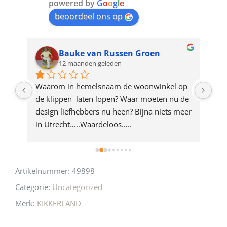
join
powered by
G
o
o
g
l
e
beoordeel ons op
the
waitlist
for
Bauke van Russen Groen
12 maanden geleden
this
product
ze 
Waarom in hemelsnaam de woonwinkel op 
Gew
e 
de klippen  laten lopen? Waar moeten nu de 
mak
rd 
design liefhebbers nu heen? Bijna niets meer 
vri
 
in Utrecht…..Waardeloos…..
Artikelnummer:
49898
Categorie:
Uncategorized
Merk:
KIKKERLAND