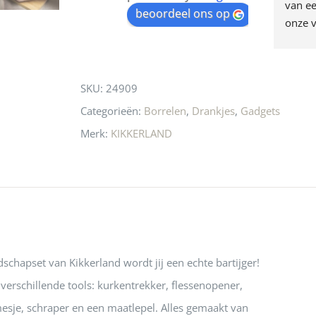
egen! Ze verkopen 
klippen  laten lopen? Waar 
van ee
waitlist
beoordeel ons op
ke en unieke 
moeten nu de design 
onze v
for
n! Echt de moeite 
liefhebbers nu heen? Bijna 
servic
this
 even langs te 
niets meer in 
t personeel was 
Utrecht…..Waardeloos…..
product
SKU:
24909
 aardig en gezellig 
Categorieën:
Borrelen
,
Drankjes
,
Gadgets
Merk:
KIKKERLAND
schapset van Kikkerland wordt jij een echte bartijger!
 verschillende tools: kurkentrekker, flessenopener,
 mesje, schraper en een maatlepel. Alles gemaakt van