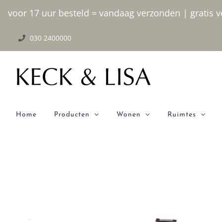
Ga
voor 17 uur besteld = vandaag verzonden | gratis ve
naar
030 2400000
inhoud
Home
Producten
Wonen
Ruimtes