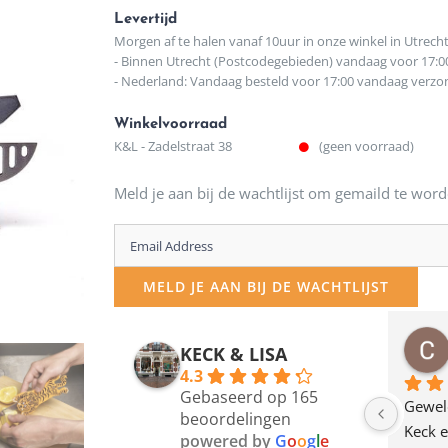
Levertijd
Morgen af te halen vanaf 10uur in onze winkel in Utrech
- Binnen Utrecht (Postcodegebieden) vandaag voor 17:0
- Nederland: Vandaag besteld voor 17:00 vandaag verz
Winkelvoorraad
K&L - Zadelstraat 38
(geen voorraad)
Meld je aan bij de wachtlijst om gemaild te word
Enter
your
MELD JE AAN BIJ DE WACHTLIJST
email
address
osawillemijn
Bauke van Russen Groen
KECK & LISA
 maanden geleden
12 maanden geleden
to
4.3
Gebaseerd op 165
join
en dagje in Utrecht 
Waarom in hemelsnaam 
Gewel
beoordelingen
am deze leuke 
de woonwinkel op de 
Keck e
the
powered by
G
o
o
g
l
e