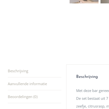
winkel t
hele leu
producte
waard om
gaan! He
ook heel
🩷
Beschrijving
Beschrijving
Aanvullende informatie
Met deze bar gereed
Beoordelingen (0)
De set bestaat uit 7
zeefje, citrusrasp,