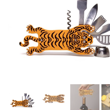
r
4
Ik was e
en ik kw