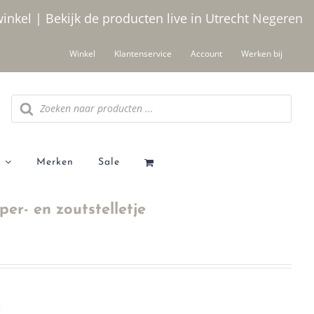
winkel | Bekijk de producten live in Utrecht
Negeren
Winkel
Klantenservice
Account
Werken bij
Producten
zoeken
Merken
Sale
r- en zoutstelletje
t