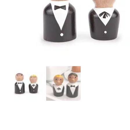
r
4
Ik was e
en ik kw
winkel t
hele leu