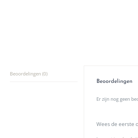
producte
waard om
gaan! He
ook heel
🩷
Beoordelingen (0)
Beoordelingen
Er zijn nog geen be
Wees de eerste o