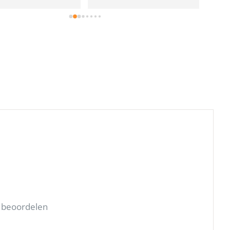
e!
e beoordelen