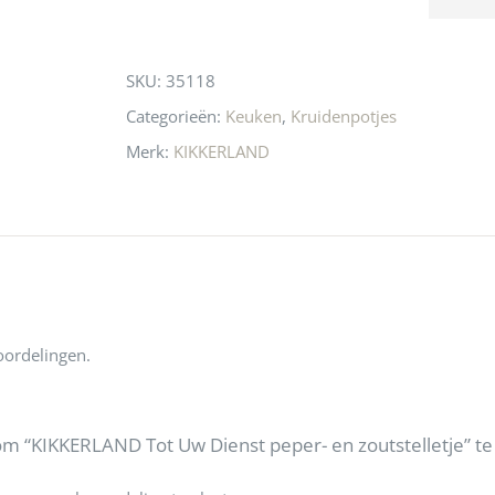
n! Echt de moeite 
liefhebbers nu heen? Bijna 
servic
this
 even langs te 
niets meer in 
t personeel was 
Utrecht…..Waardeloos…..
product
SKU:
35118
 aardig en gezellig 
Categorieën:
Keuken
,
Kruidenpotjes
Merk:
KIKKERLAND
oordelingen.
m “KIKKERLAND Tot Uw Dienst peper- en zoutstelletje” t