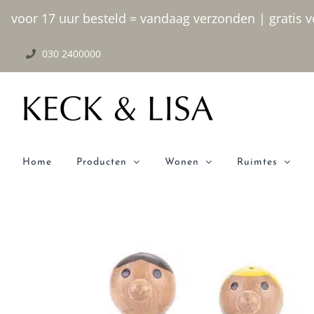
Ga
voor 17 uur besteld = vandaag verzonden | gratis ve
naar
030 2400000
inhoud
Home
Producten
Wonen
Ruimtes