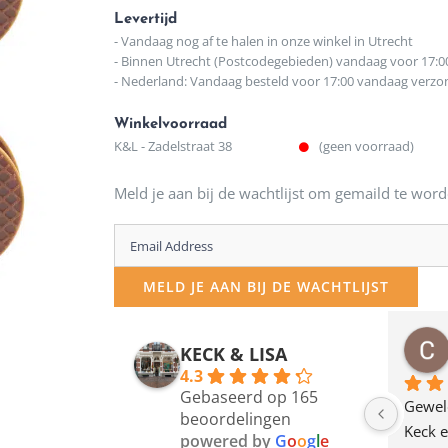
Levertijd
- Vandaag nog af te halen in onze winkel in Utrecht
- Binnen Utrecht (Postcodegebieden) vandaag voor 17:0
- Nederland: Vandaag besteld voor 17:00 vandaag verz
Winkelvoorraad
K&L - Zadelstraat 38
(geen voorraad)
Meld je aan bij de wachtlijst om gemaild te word
Enter
your
MELD JE AAN BIJ DE WACHTLIJST
email
address
osawillemijn
Bauke van Russen Groen
KECK & LISA
 maanden geleden
12 maanden geleden
to
4.3
Gebaseerd op 165
join
en dagje in Utrecht 
Waarom in hemelsnaam 
Gewel
beoordelingen
am deze leuke 
de woonwinkel op de 
Keck e
the
powered by
G
o
o
g
l
e