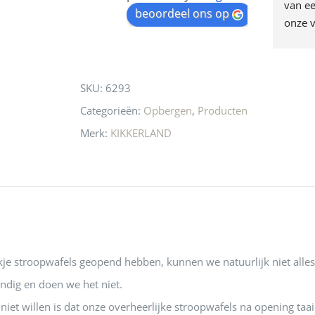
egen! Ze verkopen 
klippen  laten lopen? Waar 
van ee
waitlist
beoordeel ons op
ke en unieke 
moeten nu de design 
onze v
for
n! Echt de moeite 
liefhebbers nu heen? Bijna 
servic
this
 even langs te 
niets meer in 
t personeel was 
Utrecht…..Waardeloos…..
product
SKU:
6293
 aardig en gezellig 
Categorieën:
Opbergen
,
Producten
Merk:
KIKKERLAND
e stroopwafels geopend hebben, kunnen we natuurlijk niet alles 
ndig en doen we het niet.
 niet willen is dat onze overheerlijke stroopwafels na opening taa