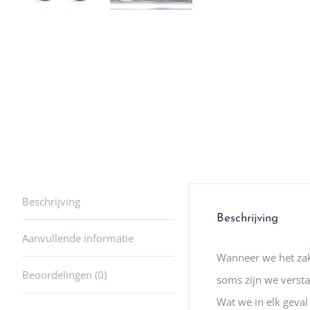
winkel t
hele leu
producte
waard om
gaan! He
ook heel
🩷
Beschrijving
Beschrijving
Aanvullende informatie
Wanneer we het zakj
Beoordelingen (0)
soms zijn we versta
Wat we in elk geval