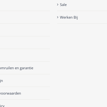
Sale
Werken Bij
omruilen en garantie
jn
voorwaarden
icy