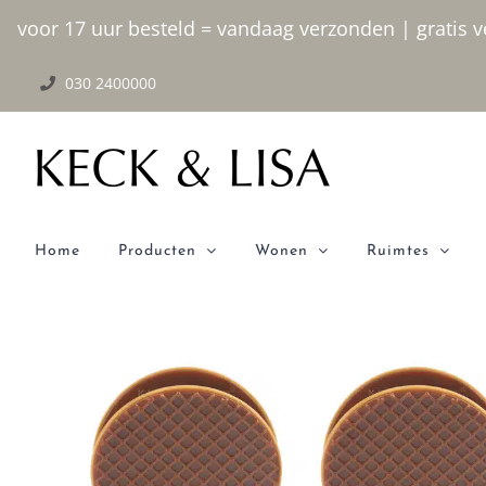
Ga
voor 17 uur besteld = vandaag verzonden | gratis ve
naar
030 2400000
inhoud
Home
Producten
Wonen
Ruimtes