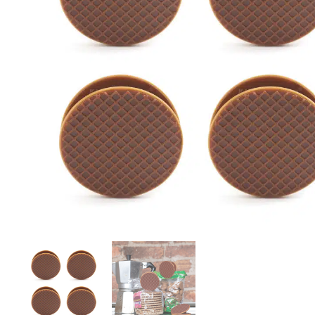
r
5
Ik was e
en ik kw