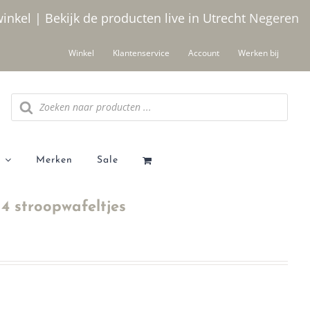
winkel | Bekijk de producten live in Utrecht
Negeren
Winkel
Klantenservice
Account
Werken bij
Producten
zoeken
Merken
Sale
4 stroopwafeltjes