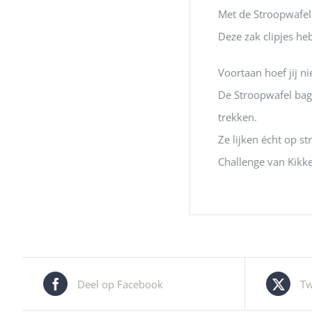
Met de Stroopwafel ba
Deze zak clipjes h
Voortaan hoef jij n
De Stroopwafel bag 
trekken.
Ze lijken écht op s
Challenge van Kikke
Deel op Facebook
Tw