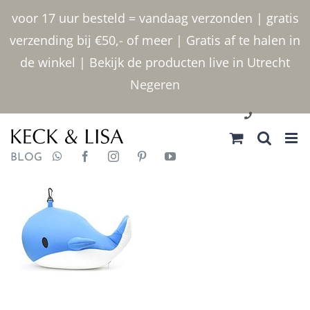
Ga
voor 17 uur besteld = vandaag verzonden | gratis
naar
verzending bij €50,- of meer | Gratis af te halen in
inhoud
de winkel | Bekijk de producten live in Utrecht
Negeren
030 2400000
BLOG