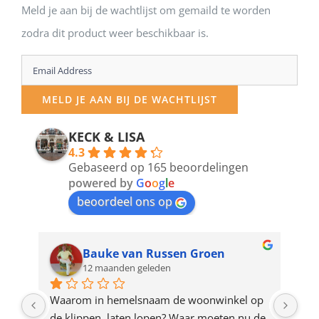
Meld je aan bij de wachtlijst om gemaild te worden
zodra dit product weer beschikbaar is.
Enter
your
MELD JE AAN BIJ DE WACHTLIJST
email
address
KECK & LISA
4.3
to
Gebaseerd op 165 beoordelingen
join
powered by
G
o
o
g
l
e
beoordeel ons op
the
waitlist
for
Bauke van Russen Groen
12 maanden geleden
this
product
ze 
Waarom in hemelsnaam de woonwinkel op 
Gew
e 
de klippen  laten lopen? Waar moeten nu de 
mak