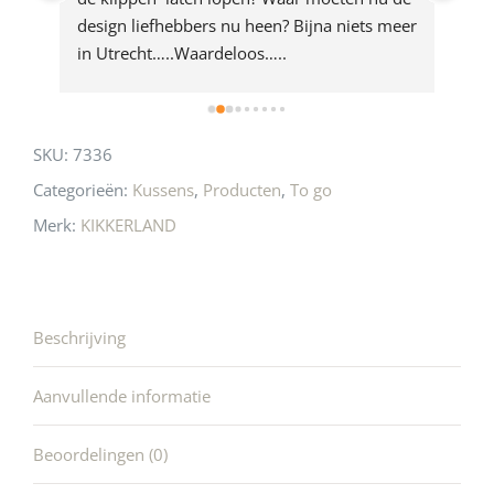
rd 
design liefhebbers nu heen? Bijna niets meer 
vri
 
in Utrecht…..Waardeloos…..
SKU:
7336
Categorieën:
Kussens
,
Producten
,
To go
Merk:
KIKKERLAND
Beschrijving
Aanvullende informatie
Beoordelingen (0)