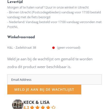
Levertijd
Morgen af te halen vanaf 12uur in onze winkel in Utrecht
- Binnen Utrecht (Postcodegebieden) vandaag voor 17:00 besteld
vandaag met de fiets bezorgd
- Nederland: Vandaag besteld voor 17:00 vandaag verzonden met
PostNL
Winkelvoorraad
K&L - Zadelstraat 38
(geen voorraad)
Meld je aan bij de wachtlijst om gemaild te worden
zodra dit product weer beschikbaar is.
Enter
your
MELD JE AAN BIJ DE WACHTLIJST
email
address
KECK & LISA
4.3