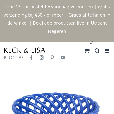
Ga
voor 17 uur besteld = vandaag verzonden | gratis
naar
verzending bij €50,- of meer | Gratis af te halen in
inhoud
de winkel | Bekijk de producten live in Utrecht
Negeren
030 2400000
BLOG