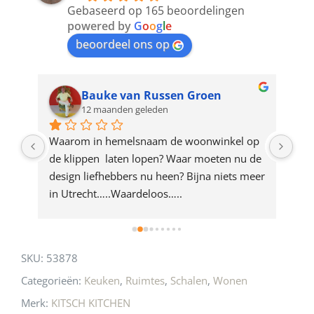
to
Gebaseerd op 165 beoordelingen
join
powered by
G
o
o
g
l
e
beoordeel ons op
the
waitlist
for
Bauke van Russen Groen
12 maanden geleden
this
product
ze 
Waarom in hemelsnaam de woonwinkel op 
Gew
e 
de klippen  laten lopen? Waar moeten nu de 
mak
rd 
design liefhebbers nu heen? Bijna niets meer 
vri
 
in Utrecht…..Waardeloos…..
SKU:
53878
Categorieën:
Keuken
,
Ruimtes
,
Schalen
,
Wonen
Merk:
KITSCH KITCHEN