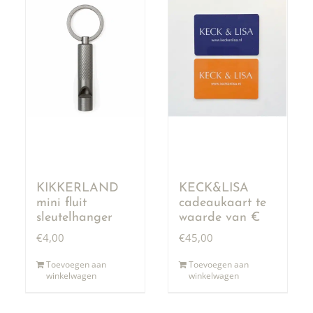
KIKKERLAND
KECK&LISA
mini fluit
cadeaukaart te
sleutelhanger
waarde van €
50,00
€
4,00
€
45,00
Toevoegen aan
Toevoegen aan
winkelwagen
winkelwagen