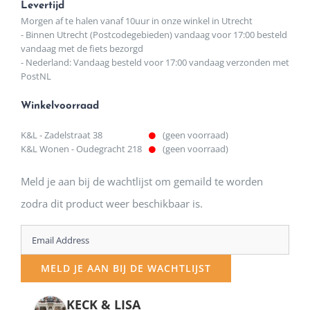
Levertijd
Morgen af te halen vanaf 10uur in onze winkel in Utrecht
- Binnen Utrecht (Postcodegebieden) vandaag voor 17:00 besteld
vandaag met de fiets bezorgd
- Nederland: Vandaag besteld voor 17:00 vandaag verzonden met
PostNL
Winkelvoorraad
K&L - Zadelstraat 38
(geen voorraad)
K&L Wonen - Oudegracht 218
(geen voorraad)
Meld je aan bij de wachtlijst om gemaild te worden
zodra dit product weer beschikbaar is.
Enter
your
MELD JE AAN BIJ DE WACHTLIJST
email
address
KECK & LISA