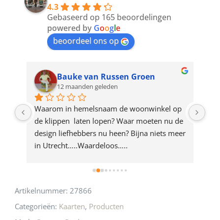
4.3
to
Gebaseerd op 165 beoordelingen
join
powered by
G
o
o
g
l
e
beoordeel ons op
the
waitlist
for
Bauke van Russen Groen
12 maanden geleden
this
product
ze 
Waarom in hemelsnaam de woonwinkel op 
Gew
e 
de klippen  laten lopen? Waar moeten nu de 
mak
rd 
design liefhebbers nu heen? Bijna niets meer 
vri
 
in Utrecht…..Waardeloos…..
Artikelnummer:
27866
Categorieën:
Kaarten
,
Producten