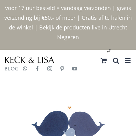
Ga
voor 17 uur besteld = vandaag verzonden | gratis
naar
verzending bij €50,- of meer | Gratis af te halen in
inhoud
de winkel | Bekijk de producten live in Utrecht
Negeren
030 2400000
BLOG