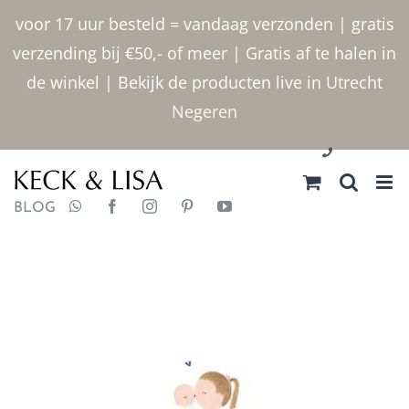
Ga
voor 17 uur besteld = vandaag verzonden | gratis
naar
verzending bij €50,- of meer | Gratis af te halen in
inhoud
de winkel | Bekijk de producten live in Utrecht
Negeren
030 2400000
BLOG