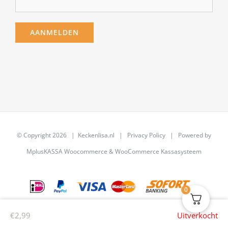
© Copyright
2026 | Keckenlisa.nl |
Privacy Policy
| Powered by
MplusKASSA Woocommerce
&
WooCommerce Kassasysteem
0
€
2,99
Uitverkocht