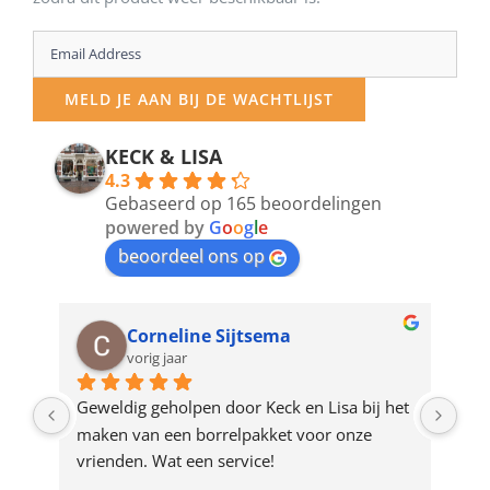
Enter
your
MELD JE AAN BIJ DE WACHTLIJST
email
address
KECK & LISA
4.3
to
Gebaseerd op 165 beoordelingen
join
powered by
G
o
o
g
l
e
beoordeel ons op
the
waitlist
for
Corneline Sijtsema
vorig jaar
this
product
op 
Geweldig geholpen door Keck en Lisa bij het 
de 
maken van een borrelpakket voor onze 
eer 
vrienden. Wat een service!