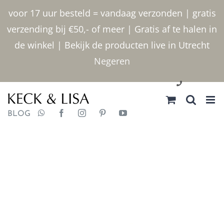
Ga
voor 17 uur besteld = vandaag verzonden | gratis
naar
verzending bij €50,- of meer | Gratis af te halen in
inhoud
de winkel | Bekijk de producten live in Utrecht
Negeren
030 2400000
BLOG