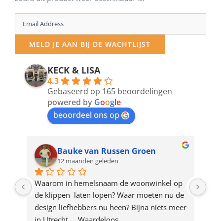
Enter
your
MELD JE AAN BIJ DE WACHTLIJST
email
address
KECK & LISA
4.3
to
Gebaseerd op 165 beoordelingen
join
powered by
G
o
o
g
l
e
beoordeel ons op
the
waitlist
for
Bauke van Russen Groen
12 maanden geleden
this
product
ze 
Waarom in hemelsnaam de woonwinkel op 
Gew
e 
de klippen  laten lopen? Waar moeten nu de 
mak
rd 
design liefhebbers nu heen? Bijna niets meer 
vri
 
in Utrecht…..Waardeloos…..