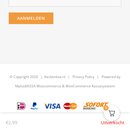
© Copyright
2026 | Keckenlisa.nl |
Privacy Policy
| Powered by
MplusKASSA Woocommerce
&
WooCommerce Kassasysteem
0
€
2,99
Uitverkocht