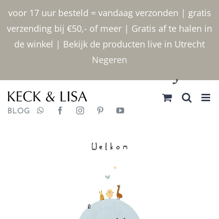
Ga
voor 17 uur besteld = vandaag verzonden | gratis
naar
verzending bij €50,- of meer | Gratis af te halen in
inhoud
de winkel | Bekijk de producten live in Utrecht
Negeren
030 2400000
BLOG