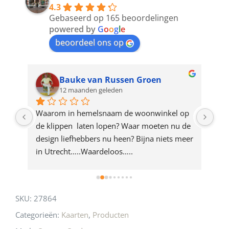
4.3
to
Gebaseerd op 165 beoordelingen
join
powered by
G
o
o
g
l
e
beoordeel ons op
the
waitlist
for
Bauke van Russen Groen
12 maanden geleden
this
product
ze 
Waarom in hemelsnaam de woonwinkel op 
Gew
e 
de klippen  laten lopen? Waar moeten nu de 
mak
rd 
design liefhebbers nu heen? Bijna niets meer 
vri
 
in Utrecht…..Waardeloos…..
SKU:
27864
Categorieën:
Kaarten
,
Producten