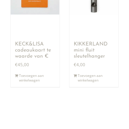
KECK&LISA
KIKKERLAND
cadeaukaart te
mini fluit
waarde van €
sleutelhanger
50,00
€
45,00
€
4,00
Toevoegen aan
Toevoegen aan
winkelwagen
winkelwagen