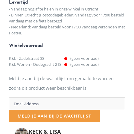
Levertijd
- Vandaag nog af te halen in onze winkel in Utrecht
- Binnen Utrecht (Postcodegebieden) vandaag voor 17:00 besteld
vandaag met de fiets bezorgd
- Nederland: Vandaag besteld voor 17:00 vandaag verzonden met
PostNL
Winkelvoorraad
K&L - Zadelstraat 38
(geen voorraad)
K&L Wonen - Oudegracht 218
(geen voorraad)
Meld je aan bij de wachtlijst om gemaild te worden
zodra dit product weer beschikbaar is.
Enter
your
MELD JE AAN BIJ DE WACHTLIJST
email
address
KECK & LISA