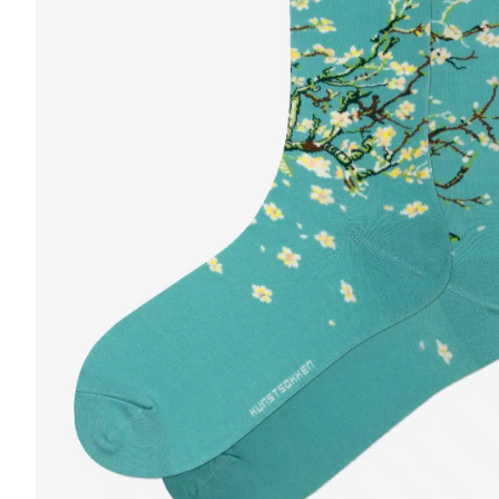
r
5
Ik was e
en ik kw