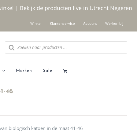
winkel | Bekijk de producten live in Utrecht
Negeren
Winkel
Klantenservice
Account
Werken bij
Producten
zoeken
Merken
Sale
1-46
an biologisch katoen in de maat 41-46