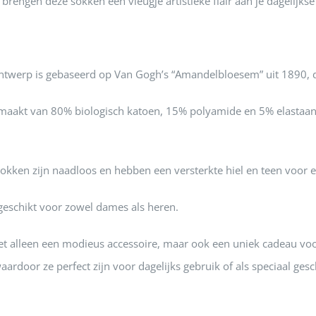
rengen deze sokken een vleugje artistieke flair aan je dagelijkse 
:
ntwerp is gebaseerd op Van Gogh’s “Amandelbloesem” uit 1890, 
aakt van 80% biologisch katoen, 15% polyamide en 5% elastaan
okken zijn naadloos en hebben een versterkte hiel en teen voor
geschikt voor zowel dames als heren.
et alleen een modieus accessoire, maar ook een uniek cadeau voo
aardoor ze perfect zijn voor dagelijks gebruik of als speciaal ges