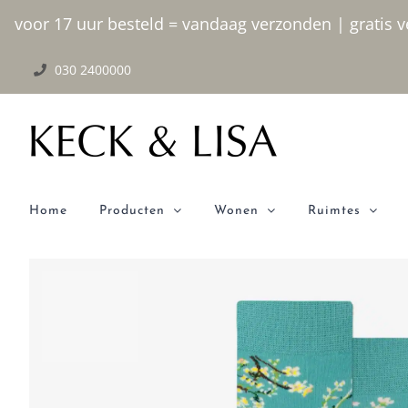
Ga
voor 17 uur besteld = vandaag verzonden | gratis ve
naar
030 2400000
inhoud
Home
Producten
Wonen
Ruimtes