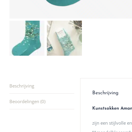
winkel t
hele leu
producte
waard om
gaan! He
ook heel
🩷
Beschrijving
Beschrijving
Beoordelingen (0)
Kunstsokken Aman
zijn een stijlvolle