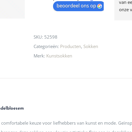
egen! Ze verkopen 
klippen  laten lopen? Waar 
van ee
waitlist
beoordeel ons op
ke en unieke 
moeten nu de design 
onze v
for
n! Echt de moeite 
liefhebbers nu heen? Bijna 
servic
this
 even langs te 
niets meer in 
t personeel was 
Utrecht…..Waardeloos…..
product
SKU:
52598
 aardig en gezellig 
Categorieën:
Producten
,
Sokken
Merk:
Kunstsokken
delbloesem
 en comfortabele keuze voor liefhebbers van kunst en mode.
Geïnsp