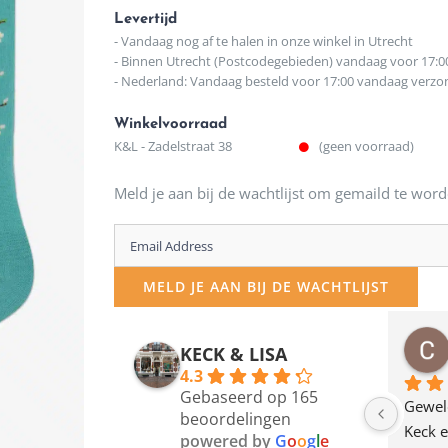
Levertijd
- Vandaag nog af te halen in onze winkel in Utrecht
- Binnen Utrecht (Postcodegebieden) vandaag voor 17:0
- Nederland: Vandaag besteld voor 17:00 vandaag verz
Winkelvoorraad
K&L - Zadelstraat 38
(geen voorraad)
Meld je aan bij de wachtlijst om gemaild te word
Enter
your
MELD JE AAN BIJ DE WACHTLIJST
email
address
osawillemijn
Bauke van Russen Groen
KECK & LISA
 maanden geleden
12 maanden geleden
to
4.3
Gebaseerd op 165
join
en dagje in Utrecht 
Waarom in hemelsnaam 
Gewel
beoordelingen
am deze leuke 
de woonwinkel op de 
Keck e
the
powered by
G
o
o
g
l
e