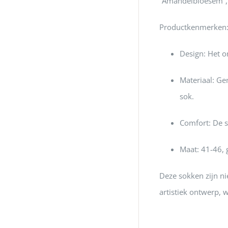
“Amandelbloesem”, b
Productkenmerken
Design:
Het o
Materiaal:
Gem
sok.
Comfort:
De s
Maat: 41-46, 
Deze sokken zijn ni
artistiek ontwerp, w