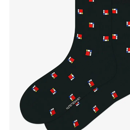
r
4
Ik was e
en ik kw