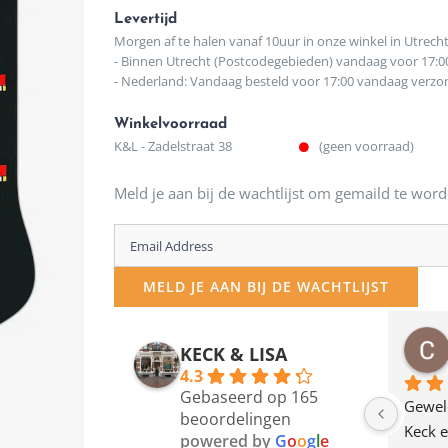
Levertijd
Morgen af te halen vanaf 10uur in onze winkel in Utrech
- Binnen Utrecht (Postcodegebieden) vandaag voor 17:0
- Nederland: Vandaag besteld voor 17:00 vandaag verz
Winkelvoorraad
K&L - Zadelstraat 38
(geen voorraad)
Meld je aan bij de wachtlijst om gemaild te word
Enter
your
MELD JE AAN BIJ DE WACHTLIJST
email
address
osawillemijn
Bauke van Russen Groen
KECK & LISA
 maanden geleden
12 maanden geleden
to
4.3
Gebaseerd op 165
join
en dagje in Utrecht 
Waarom in hemelsnaam 
Gewel
beoordelingen
am deze leuke 
de woonwinkel op de 
Keck e
the
powered by
G
o
o
g
l
e