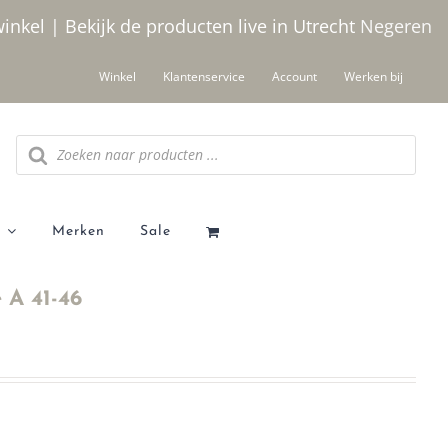
winkel | Bekijk de producten live in Utrecht
Negeren
Winkel
Klantenservice
Account
Werken bij
Producten
zoeken
Merken
Sale
 A 41-46