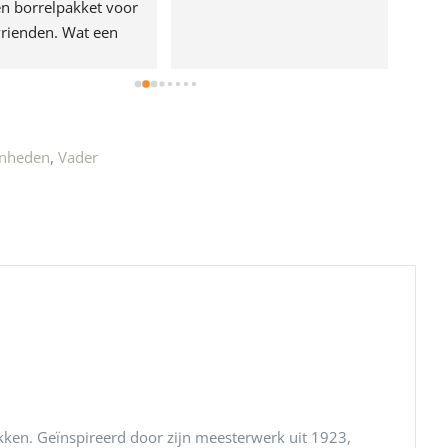
n borrelpakket voor 
rienden. Wat een 
e!
enheden
,
Vader
kken.
Geïnspireerd door zijn meesterwerk uit 1923,