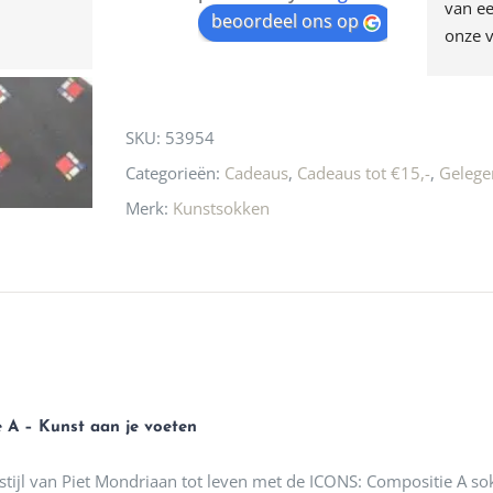
egen! Ze verkopen 
klippen  laten lopen? Waar 
van ee
waitlist
beoordeel ons op
ke en unieke 
moeten nu de design 
onze v
for
n! Echt de moeite 
liefhebbers nu heen? Bijna 
servic
this
 even langs te 
niets meer in 
t personeel was 
Utrecht…..Waardeloos…..
product
SKU:
53954
 aardig en gezellig 
Categorieën:
Cadeaus
,
Cadeaus tot €15,-
,
Geleg
Merk:
Kunstsokken
 A – Kunst aan je voeten
stijl van Piet Mondriaan tot leven met de ICONS: Compositie A so