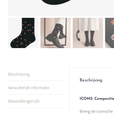
winkel t
hele leu
producte
waard om
gaan! He
ook heel
🩷
Beschrijving
Beschrijving
Aanvullende informatie
ICONS: Compositie
Beoordelingen (0)
Breng de iconische 