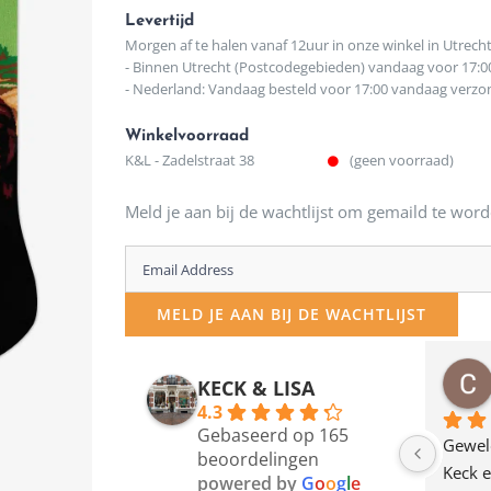
Levertijd
Morgen af te halen vanaf 12uur in onze winkel in Utrech
- Binnen Utrecht (Postcodegebieden) vandaag voor 17:0
- Nederland: Vandaag besteld voor 17:00 vandaag verz
Winkelvoorraad
K&L - Zadelstraat 38
(geen voorraad)
Meld je aan bij de wachtlijst om gemaild te word
Enter
your
MELD JE AAN BIJ DE WACHTLIJST
email
address
osawillemijn
Bauke van Russen Groen
KECK & LISA
 maanden geleden
12 maanden geleden
to
4.3
Gebaseerd op 165
join
en dagje in Utrecht 
Waarom in hemelsnaam 
Gewel
beoordelingen
am deze leuke 
de woonwinkel op de 
Keck e
the
powered by
G
o
o
g
l
e