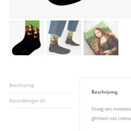
winkel t
hele leu
producte
waard om
gaan! He
ook heel
🩷
Beschrijving
Beschrijving
Beoordelingen (0)
Draag een meesterw
glimlach van Leonar