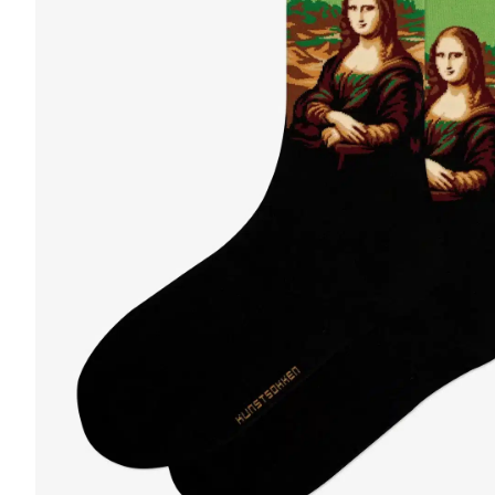
r
4
Ik was e
en ik kw