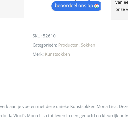
egen! Ze verkopen 
klippen  laten lopen? Waar 
van ee
waitlist
beoordeel ons op
ke en unieke 
moeten nu de design 
onze v
for
n! Echt de moeite 
liefhebbers nu heen? Bijna 
servic
this
 even langs te 
niets meer in 
t personeel was 
Utrecht…..Waardeloos…..
product
SKU:
52610
 aardig en gezellig 
Categorieën:
Producten
,
Sokken
Merk:
Kunstsokken
erk aan je voeten met deze unieke Kunstsokken Mona Lisa. De
do da Vinci’s Mona Lisa tot leven in een gedurfd en kleurrijk ont