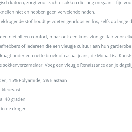
sch katoen, zorgt voor zachte sokken die lang megaan – fijn voor 
 knellen niet en hebben geen vervelende naden.
drogende stof houdt je voeten geurloos en fris, zelfs op lange 
en niet alleen comfort, maar ook een kunstzinnige flair voor elke
iefhebbers of iedereen die een vleugje cultuur aan hun garderobe w
 draagt onder een nette broek of casual jeans, de Mona Lisa Kuns
 sokkenverzamelaar. Voeg een vleugje Renaissance aan je dagelijk
oen, 15% Polyamide, 5% Elastaan
 kleurvast
l 40 graden
t in de droger