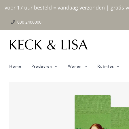
Ga
voor 17 uur besteld = vandaag verzonden | gratis ve
naar
030 2400000
inhoud
Home
Producten
Wonen
Ruimtes