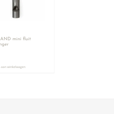
ND mini fluit
anger
 aan winkelwagen