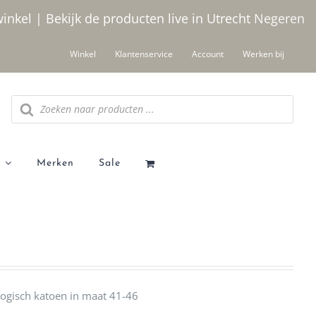
winkel | Bekijk de producten live in Utrecht
Negeren
Winkel
Klantenservice
Account
Werken bij
Producten
zoeken
Merken
Sale
ogisch katoen in maat 41-46