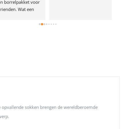
n borrelpakket voor 
rienden. Wat een 
e!
ze opvallende sokken brengen de wereldberoemde
werp.