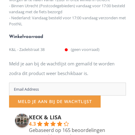
- Binnen Utrecht (Postcodegebieden) vandaag voor 17:00 besteld
vandaag met de fiets bezorgd
- Nederland: Vandaag besteld voor 17:00 vandaag verzonden met
PostNL
Winkelvoorraad
K&L - Zadelstraat 38
(geen voorraad)
Meld je aan bij de wachtlijst om gemaild te worden
zodra dit product weer beschikbaar is.
Enter
your
MELD JE AAN BIJ DE WACHTLIJST
email
address
KECK & LISA
4.3
to
Gebaseerd op 165 beoordelingen