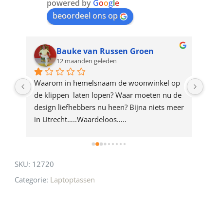
join
powered by
G
o
o
g
l
e
beoordeel ons op
the
waitlist
for
Bauke van Russen Groen
12 maanden geleden
this
product
ze 
Waarom in hemelsnaam de woonwinkel op 
Gew
e 
de klippen  laten lopen? Waar moeten nu de 
mak
rd 
design liefhebbers nu heen? Bijna niets meer 
vri
 
in Utrecht…..Waardeloos…..
SKU:
12720
Categorie:
Laptoptassen