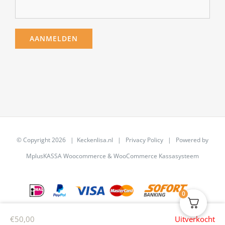
© Copyright
2026 | Keckenlisa.nl |
Privacy Policy
| Powered by
MplusKASSA Woocommerce
&
WooCommerce Kassasysteem
0
€
50,00
Uitverkocht