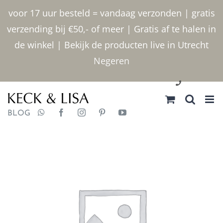
Ga
voor 17 uur besteld = vandaag verzonden | gratis
naar
verzending bij €50,- of meer | Gratis af te halen in
inhoud
de winkel | Bekijk de producten live in Utrecht
Negeren
030 2400000
BLOG