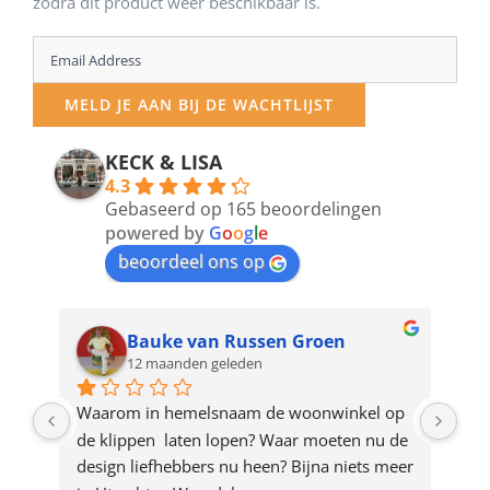
zodra dit product weer beschikbaar is.
Enter
your
MELD JE AAN BIJ DE WACHTLIJST
email
address
KECK & LISA
4.3
to
Gebaseerd op 165 beoordelingen
join
powered by
G
o
o
g
l
e
beoordeel ons op
the
waitlist
for
Bauke van Russen Groen
12 maanden geleden
this
product
ze 
Waarom in hemelsnaam de woonwinkel op 
Gew
e 
de klippen  laten lopen? Waar moeten nu de 
mak
rd 
design liefhebbers nu heen? Bijna niets meer 
vri