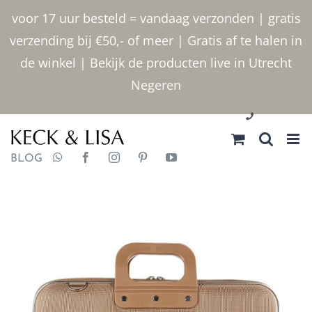
Ga
voor 17 uur besteld = vandaag verzonden | gratis
naar
verzending bij €50,- of meer | Gratis af te halen in
inhoud
de winkel | Bekijk de producten live in Utrecht
Negeren
030 2400000
BLOG