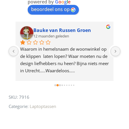
join
powered by
G
o
o
g
l
e
beoordeel ons op
the
waitlist
for
Bauke van Russen Groen
12 maanden geleden
this
product
ze 
Waarom in hemelsnaam de woonwinkel op 
Gew
e 
de klippen  laten lopen? Waar moeten nu de 
mak
rd 
design liefhebbers nu heen? Bijna niets meer 
vri
 
in Utrecht…..Waardeloos…..
SKU:
7916
Categorie:
Laptoptassen