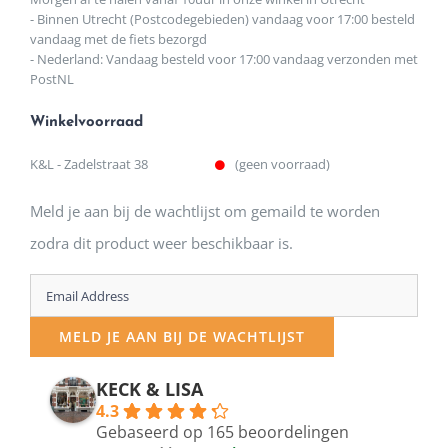
- Binnen Utrecht (Postcodegebieden) vandaag voor 17:00 besteld
vandaag met de fiets bezorgd
- Nederland: Vandaag besteld voor 17:00 vandaag verzonden met
PostNL
Winkelvoorraad
K&L - Zadelstraat 38
(geen voorraad)
Meld je aan bij de wachtlijst om gemaild te worden
zodra dit product weer beschikbaar is.
Enter
your
MELD JE AAN BIJ DE WACHTLIJST
email
address
KECK & LISA
4.3
to
Gebaseerd op 165 beoordelingen