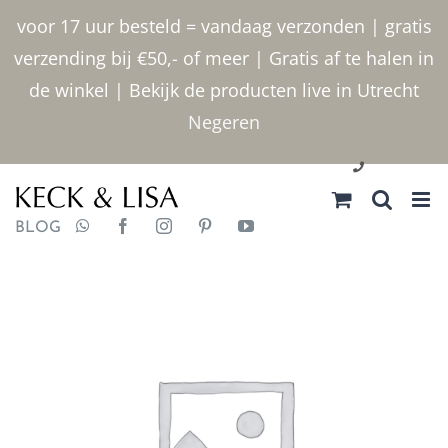
Ga
voor 17 uur besteld = vandaag verzonden | gratis
naar
verzending bij €50,- of meer | Gratis af te halen in
inhoud
de winkel | Bekijk de producten live in Utrecht
Negeren
030 2400000
BLOG