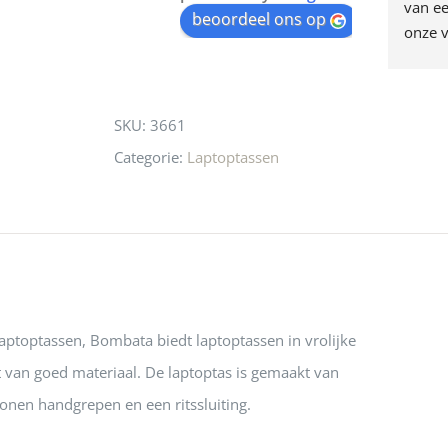
egen! Ze verkopen 
klippen  laten lopen? Waar 
van ee
waitlist
beoordeel ons op
ke en unieke 
moeten nu de design 
onze v
for
n! Echt de moeite 
liefhebbers nu heen? Bijna 
servic
this
 even langs te 
niets meer in 
t personeel was 
Utrecht…..Waardeloos…..
product
SKU:
3661
 aardig en gezellig 
Categorie:
Laptoptassen
aptoptassen, Bombata biedt laptoptassen in vrolijke
 van goed materiaal. De laptoptas is gemaakt van
conen handgrepen en een ritssluiting.