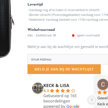
Levertijd
- Vandaag nog af te halen in onze winkel in Utrecht
- Binnen Utrecht (Postcodegebieden) vandaag voor 17:0
- Nederland: Vandaag besteld voor 17:00 vandaag verz
Winkelvoorraad
K&L - Zadelstraat 38
(geen voorraad)
Meld je aan bij de wachtlijst om gemaild te word
Enter
your
MELD JE AAN BIJ DE WACHTLIJST
email
address
osawillemijn
Bauke van Russen Groen
KECK & LISA
 maanden geleden
12 maanden geleden
to
4.3
Gebaseerd op 165
join
en dagje in Utrecht 
Waarom in hemelsnaam 
Gewel
beoordelingen
am deze leuke 
de woonwinkel op de 
Keck e
the
powered by
G
o
o
g
l
e