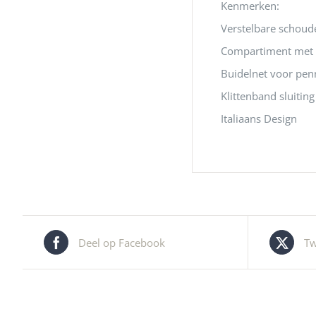
Kenmerken:
Verstelbare schoud
Compartiment met 
Buidelnet voor penn
Klittenband sluitin
Italiaans Design
Deel op Facebook
Tw