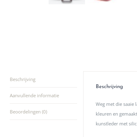
winkel t
hele leu
producte
waard om
gaan! He
ook heel
🩷
Beschrijving
Beschrijving
Aanvullende informatie
Weg met die saaie l
Beoordelingen (0)
kleuren en gemaakt
kunstleder met sili