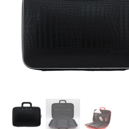
r
4
Ik was e
en ik kw