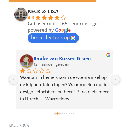
email
address
KECK & LISA
4.3
to
Gebaseerd op 165 beoordelingen
join
powered by
G
o
o
g
l
e
beoordeel ons op
the
waitlist
for
Bauke van Russen Groen
12 maanden geleden
this
product
ze 
Waarom in hemelsnaam de woonwinkel op 
Gew
e 
de klippen  laten lopen? Waar moeten nu de 
mak
rd 
design liefhebbers nu heen? Bijna niets meer 
vri
 
in Utrecht…..Waardeloos…..
SKU:
7099