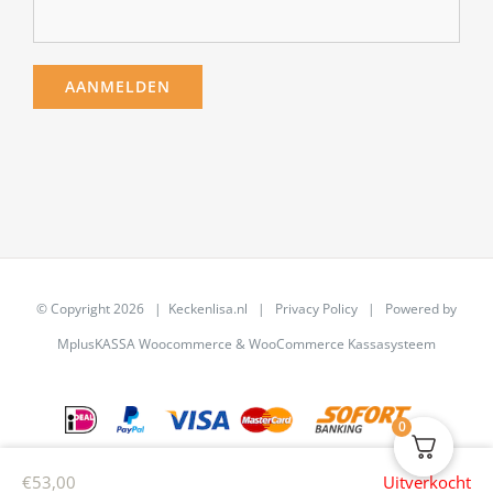
© Copyright
2026 | Keckenlisa.nl |
Privacy Policy
| Powered by
MplusKASSA Woocommerce
&
WooCommerce Kassasysteem
0
€
53,00
Uitverkocht