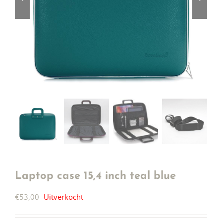
Laptop case 15,4 inch teal blue
€
53,00
Uitverkocht