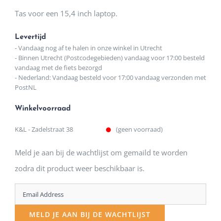
Tas voor een 15,4 inch laptop.
Levertijd
- Vandaag nog af te halen in onze winkel in Utrecht
- Binnen Utrecht (Postcodegebieden) vandaag voor 17:00 besteld
vandaag met de fiets bezorgd
- Nederland: Vandaag besteld voor 17:00 vandaag verzonden met
PostNL
Winkelvoorraad
K&L - Zadelstraat 38
(geen voorraad)
Meld je aan bij de wachtlijst om gemaild te worden
zodra dit product weer beschikbaar is.
Enter
your
MELD JE AAN BIJ DE WACHTLIJST