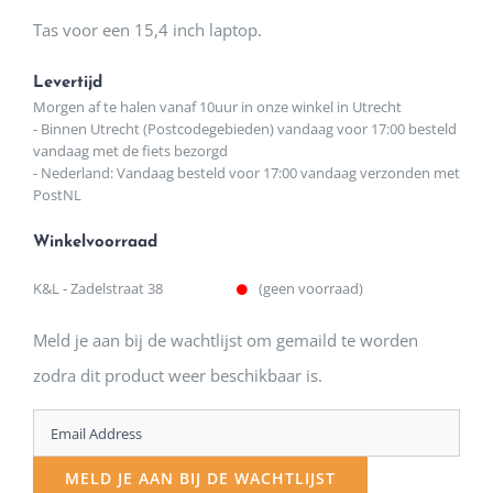
Tas voor een 15,4 inch laptop.
Levertijd
Morgen af te halen vanaf 10uur in onze winkel in Utrecht
- Binnen Utrecht (Postcodegebieden) vandaag voor 17:00 besteld
vandaag met de fiets bezorgd
- Nederland: Vandaag besteld voor 17:00 vandaag verzonden met
PostNL
Winkelvoorraad
K&L - Zadelstraat 38
(geen voorraad)
Meld je aan bij de wachtlijst om gemaild te worden
zodra dit product weer beschikbaar is.
Enter
your
MELD JE AAN BIJ DE WACHTLIJST