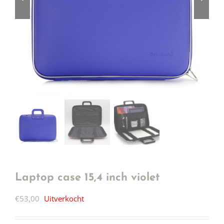
Laptop case 15,4 inch violet
€
53,00
Uitverkocht