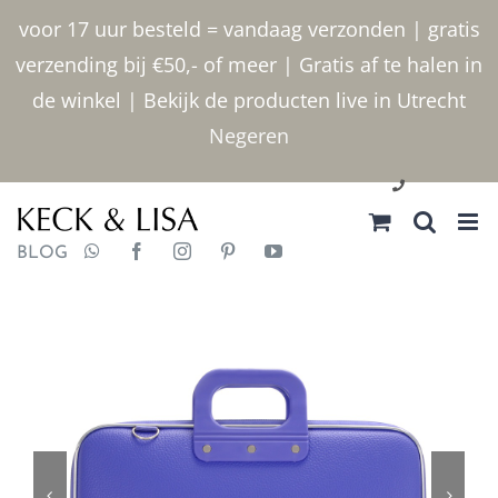
Ga
voor 17 uur besteld = vandaag verzonden | gratis
naar
verzending bij €50,- of meer | Gratis af te halen in
inhoud
de winkel | Bekijk de producten live in Utrecht
Negeren
030 2400000
BLOG