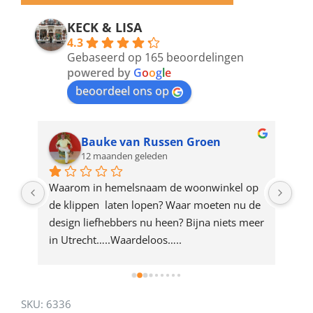
email
address
KECK & LISA
4.3
to
Gebaseerd op 165 beoordelingen
join
powered by
G
o
o
g
l
e
beoordeel ons op
the
waitlist
for
Bauke van Russen Groen
12 maanden geleden
this
product
ze 
Waarom in hemelsnaam de woonwinkel op 
Gew
e 
de klippen  laten lopen? Waar moeten nu de 
mak
rd 
design liefhebbers nu heen? Bijna niets meer 
vri
 
in Utrecht…..Waardeloos…..
SKU:
6336