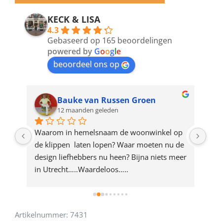
email
address
KECK & LISA
4.3
to
Gebaseerd op 165 beoordelingen
join
powered by
G
o
o
g
l
e
beoordeel ons op
the
waitlist
for
Bauke van Russen Groen
12 maanden geleden
this
product
ze 
Waarom in hemelsnaam de woonwinkel op 
Gew
e 
de klippen  laten lopen? Waar moeten nu de 
mak
rd 
design liefhebbers nu heen? Bijna niets meer 
vri
 
in Utrecht…..Waardeloos…..
Artikelnummer:
7431