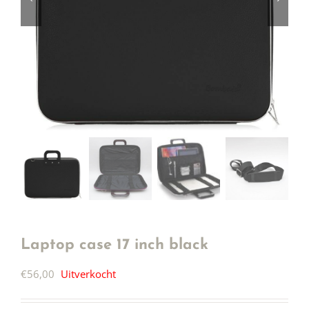
Laptop case 17 inch black
€
56,00
Uitverkocht