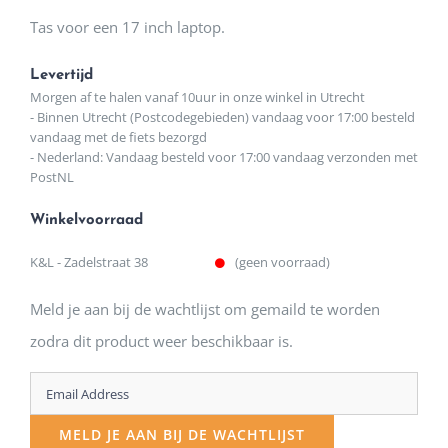
Tas voor een 17 inch laptop.
Levertijd
Morgen af te halen vanaf 10uur in onze winkel in Utrecht
- Binnen Utrecht (Postcodegebieden) vandaag voor 17:00 besteld
vandaag met de fiets bezorgd
- Nederland: Vandaag besteld voor 17:00 vandaag verzonden met
PostNL
Winkelvoorraad
K&L - Zadelstraat 38
(geen voorraad)
Meld je aan bij de wachtlijst om gemaild te worden
zodra dit product weer beschikbaar is.
Enter
your
MELD JE AAN BIJ DE WACHTLIJST