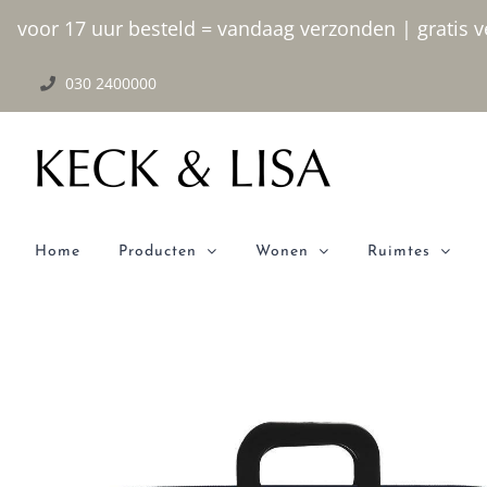
Ga
voor 17 uur besteld = vandaag verzonden | gratis ve
naar
030 2400000
inhoud
Home
Producten
Wonen
Ruimtes