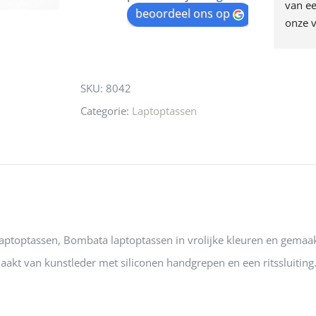
egen! Ze verkopen 
klippen  laten lopen? Waar 
van ee
waitlist
beoordeel ons op
ke en unieke 
moeten nu de design 
onze v
for
n! Echt de moeite 
liefhebbers nu heen? Bijna 
servic
this
 even langs te 
niets meer in 
t personeel was 
Utrecht…..Waardeloos…..
product
SKU:
8042
 aardig en gezellig 
Categorie:
Laptoptassen
laptoptassen, Bombata laptoptassen in vrolijke kleuren en gemaak
aakt van kunstleder met siliconen handgrepen en een ritssluiting