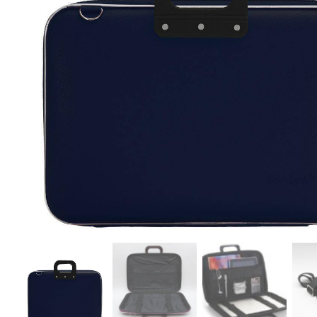
r
4
Ik was e
en ik kw