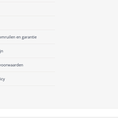
omruilen en garantie
jn
voorwaarden
icy