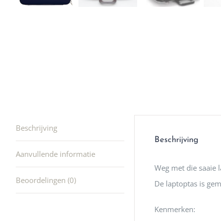
winkel t
hele leu
producte
waard om
gaan! He
ook heel
🩷
Beschrijving
Beschrijving
Aanvullende informatie
Weg met die saaie 
Beoordelingen (0)
De laptoptas is gem
Kenmerken: