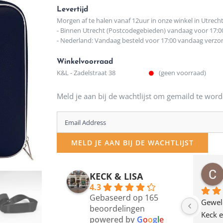
Levertijd
Morgen af te halen vanaf 12uur in onze winkel in Utrech
- Binnen Utrecht (Postcodegebieden) vandaag voor 17:0
- Nederland: Vandaag besteld voor 17:00 vandaag verz
Winkelvoorraad
K&L - Zadelstraat 38
(geen voorraad)
Meld je aan bij de wachtlijst om gemaild te word
Enter
your
MELD JE AAN BIJ DE WACHTLIJST
email
address
osawillemijn
Bauke van Russen Groen
KECK & LISA
 maanden geleden
12 maanden geleden
to
4.3
Gebaseerd op 165
join
en dagje in Utrecht 
Waarom in hemelsnaam 
Gewel
beoordelingen
am deze leuke 
de woonwinkel op de 
Keck e
the
powered by
G
o
o
g
l
e