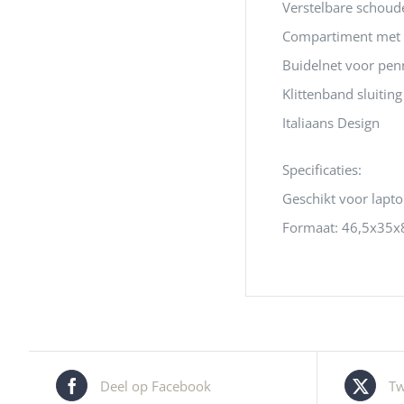
Verstelbare schoud
Compartiment met 
Buidelnet voor penn
Klittenband sluitin
Italiaans Design
Specificaties:
Geschikt voor lapto
Formaat: 46,5x35x
Deel op Facebook
Tw