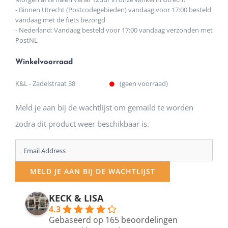
- Binnen Utrecht (Postcodegebieden) vandaag voor 17:00 besteld
vandaag met de fiets bezorgd
- Nederland: Vandaag besteld voor 17:00 vandaag verzonden met
PostNL
Winkelvoorraad
K&L - Zadelstraat 38
(geen voorraad)
Meld je aan bij de wachtlijst om gemaild te worden
zodra dit product weer beschikbaar is.
Enter
your
MELD JE AAN BIJ DE WACHTLIJST
email
address
KECK & LISA
4.3
to
Gebaseerd op 165 beoordelingen