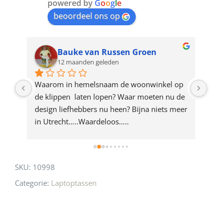
join
powered by
G
o
o
g
l
e
beoordeel ons op
the
waitlist
for
Bauke van Russen Groen
12 maanden geleden
this
product
ze 
Waarom in hemelsnaam de woonwinkel op 
Gew
e 
de klippen  laten lopen? Waar moeten nu de 
mak
rd 
design liefhebbers nu heen? Bijna niets meer 
vri
 
in Utrecht…..Waardeloos…..
SKU:
10998
Categorie:
Laptoptassen