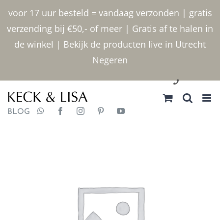
Ga
voor 17 uur besteld = vandaag verzonden | gratis
naar
verzending bij €50,- of meer | Gratis af te halen in
inhoud
de winkel | Bekijk de producten live in Utrecht
Negeren
030 2400000
BLOG