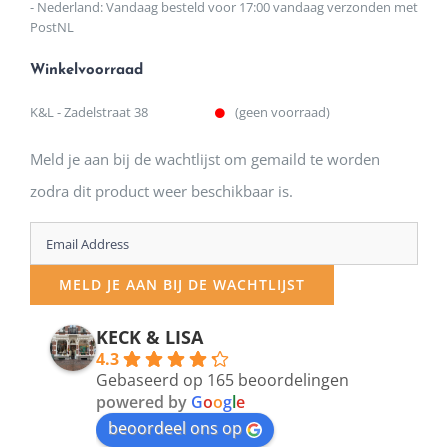
- Nederland: Vandaag besteld voor 17:00 vandaag verzonden met
PostNL
Winkelvoorraad
K&L - Zadelstraat 38
(geen voorraad)
Meld je aan bij de wachtlijst om gemaild te worden
zodra dit product weer beschikbaar is.
Enter
your
MELD JE AAN BIJ DE WACHTLIJST
email
address
KECK & LISA
4.3
to
Gebaseerd op 165 beoordelingen
join
powered by
G
o
o
g
l
e
beoordeel ons op
the