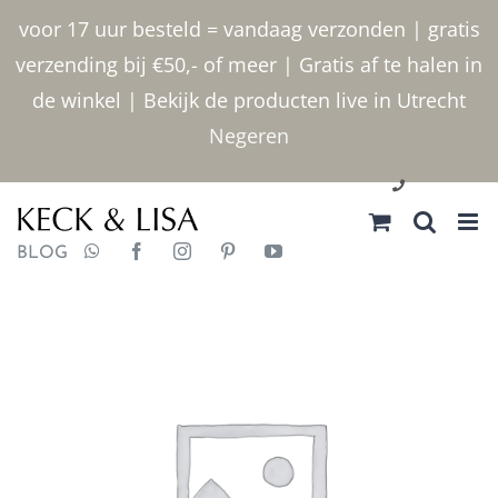
Ga
voor 17 uur besteld = vandaag verzonden | gratis
naar
verzending bij €50,- of meer | Gratis af te halen in
inhoud
de winkel | Bekijk de producten live in Utrecht
Negeren
030 2400000
BLOG