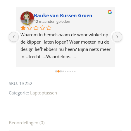
waitlist
for
Bauke van Russen Groen
12 maanden geleden
this
product
ze 
Waarom in hemelsnaam de woonwinkel op 
Gew
e 
de klippen  laten lopen? Waar moeten nu de 
mak
rd 
design liefhebbers nu heen? Bijna niets meer 
vri
 
in Utrecht…..Waardeloos…..
SKU:
13252
Categorie:
Laptoptassen
Beoordelingen (0)